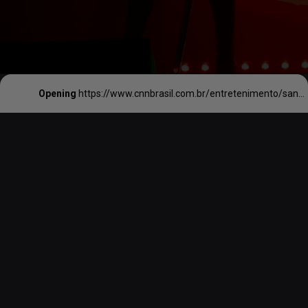
Opening
https://www.cnnbrasil.com.br/entretenimento/sandy-se-declara-ao-ex-marido-lucas-lima-em-aniversario-do-cantor/