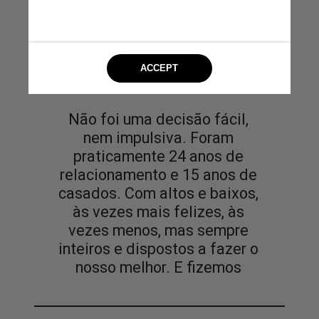
Não foi uma decisão fácil,
nem impulsiva. Foram
praticamente 24 anos de
relacionamento e 15 anos de
casados. Com altos e baixos,
às vezes mais felizes, às
vezes menos, mas sempre
inteiros e dispostos a fazer o
nosso melhor. E fizemos