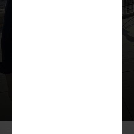
Sandy publicou algumas fotos do
ex-marido em uma viagem que eles
fizeram juntos para a
Disney