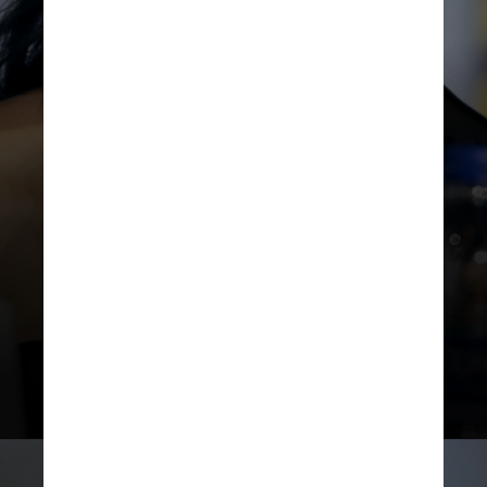
WIKIMEDIA COMMONS
Camila Mendes
Filha de pais brasileiros, a estrela
de
“Riverdale”
nasceu nos EUA,
mas chegou a morar no Brasil