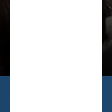
Kaya Scodelario
Conhecida por estrelar a série
“Skins – Joventude à Flor da Pele”
e
a saga
“Maze Runner”
, a atriz
nasceu no Reino Unido, mas é filha
de brasileira