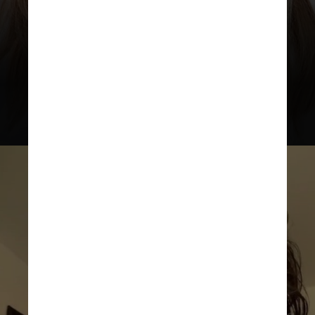
brasileira e neta da atriz Maria
Gladys, famosa por papéis em
novelas como
“Vale Tudo” e
“Senhora do Destino”
INSTAGRAM/HENRY ZAGA