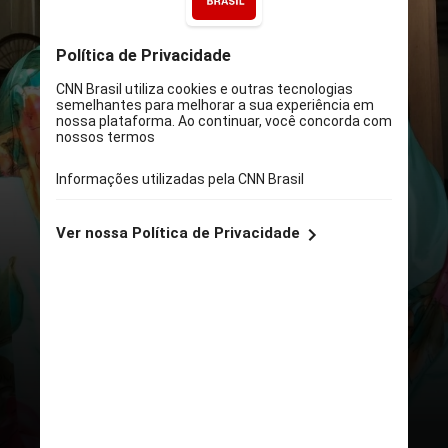
Barbie Ferreira
A atriz que ganhou fama ao estrelar
“Euphoria”
tem cidadania brasileira
e é a primeira americana da família