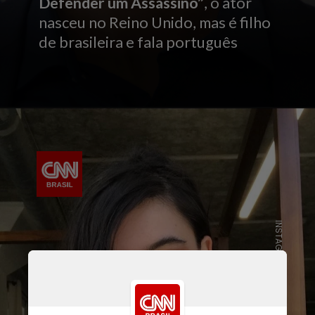
Defender um Assassino”
, o ator
nasceu no Reino Unido, mas é filho
de brasileira e fala português
INSTAGRAM/BARBIE FERREIRA