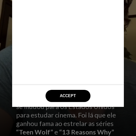
Henrique Zaga
Nasceu e foi criado em Brasília, mas
se mudou para os Estados Unidos
para estudar cinema. Foi lá que ele
ganhou fama ao estrelar as séries
“Teen Wolf”
e
“13 Reasons Why”