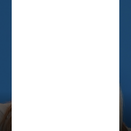
WIKIMEDIA COMMONS
Mia Goth
Estrela da trilogia
“X”,
é filha de