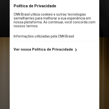
mais um álbum em mim, mas sinto
que vou escolher a atuação”,
disse ela