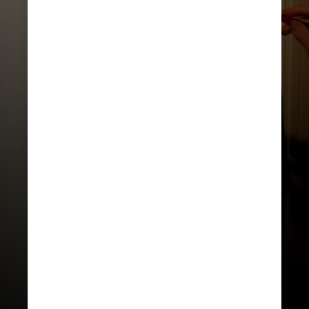
REPRODUÇÃO/INSTAGRAM
“Mas você não tem que
escolher”, lembrou um dos
apresentadores. Ao que
Selena respondeu: “Você está
certo, mas sinto que vou
querer descansar, pois estou
cansada.”