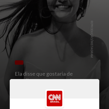
REPRODUÇÃO/INSTAGRAM
Ela disse que gostaria de
escolher apenas uma coisa para
seguir fazendo no futuro, aos
apresentadores do podcast
Jason Bateman, Sean Hayes e
Will Arnett. “Sinto que tenho