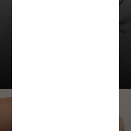
Ela também terminou de filmar o
musical “Emilia Perez”, dirigido
por Jacques Audiard, que deve
estrear ainda em 2024