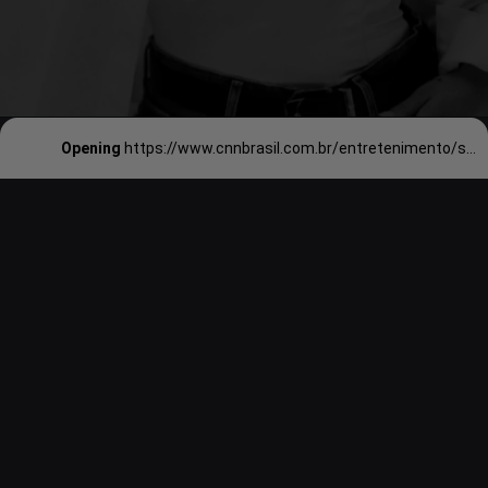
Opening
https://www.cnnbrasil.com.br/entretenimento/selena-gomez-diz-que-tem-mais-um-album-mas-deve-focar-em-carreira-de-atriz/