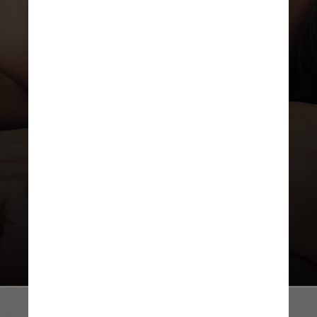
Selena Gomez foi indicada
como Melhor Atriz em Série de
Comédia ao Globo de Ouro
2024 por sua atuação como
Mabel Mora na série “Only
Murders In The Building”