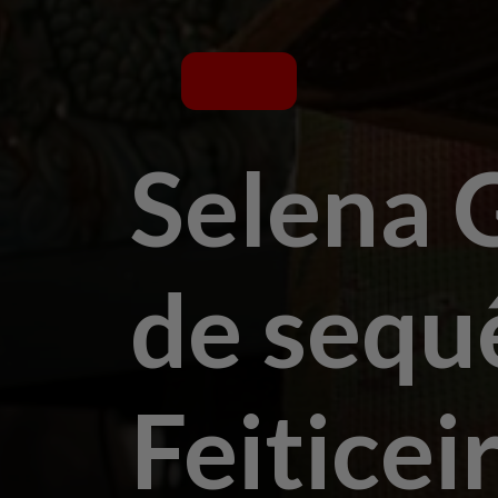
Selena 
de sequ
Feiticei