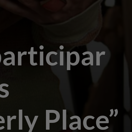
articipar
s
rly Place”