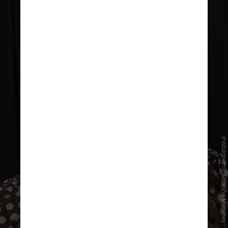
Instagram/Simone Mende
O post também agradece a parceria