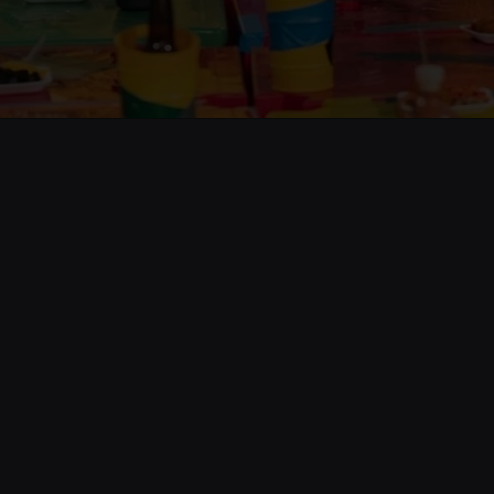
Opening
https://www.cnnbrasil.com.br/entretenimento/simone-mendes-e-menos-e-mais-batem-recorde-com-musica-em-1o-lugar-entenda/