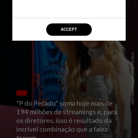
Instagram/Simone Mendes
"P do Pecado" soma hoje mais de
194 milhões de streamings e, para
os diretores, isso é resultado da
incrível combinação que a faixa
trouxe