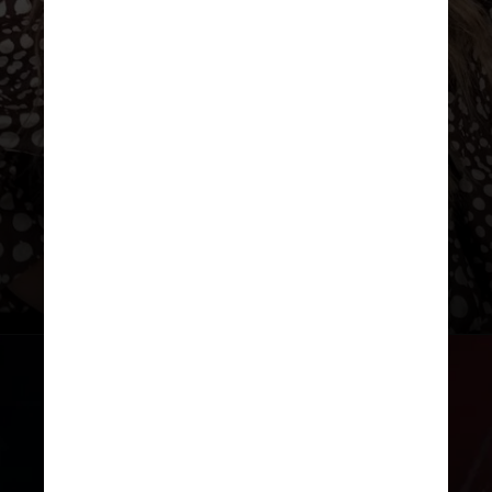
de Simone Mendes nesta conquista
para o pagode brasileiro