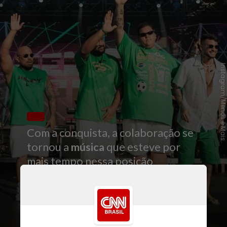
Instagram/Menos é Mai
Com a conquista, a colaboração se
tornou a
música
que esteve por
mais tempo nessa posição