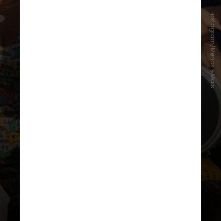
Instagram/Menos é Mais
Lançada em 30 de abril deste ano,
"P do Pecado"
ficou por 105 dias
não consecutivos no topo das
paradas, tirando o posto de
"Sorry", de
Justin Bieber
, que
ocupava a posição anteriormente