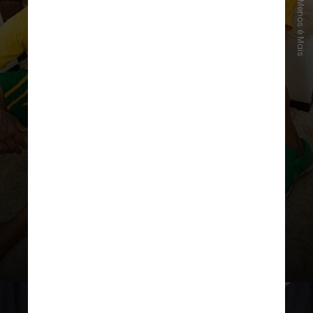
Instagram/Menos é Mais
O grupo Menos é Mais fez uma
publicação no dia 10 de outubro
comemorando o feito. "Obrigado
por continuarem fazendo o pagode
a acreditar que tudo isso é
possível”