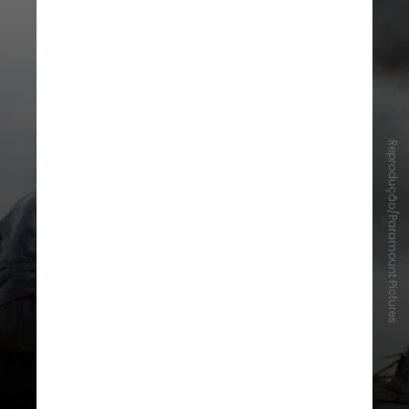
Reprodução/Paramount Pictures
6 -
"Sangue Negro"
(2007), de
Paul