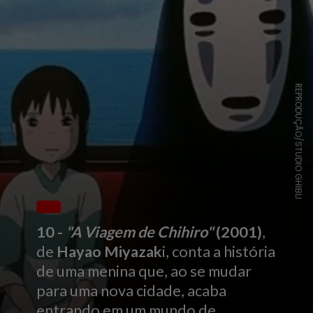
REPRODUÇÃO/STUDIO GHIBLI
10 -
"A Viagem de Chihiro"
(2001)
,
de
Hayao Miyazak
i, conta a história
de uma menina que, ao se mudar
para uma nova cidade, acaba
entrando em um mundo de