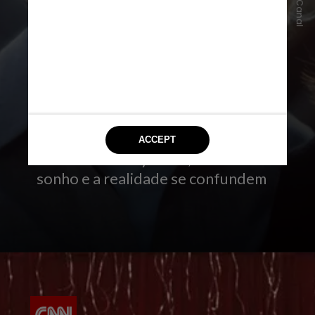
3 -
"Cidades dos Sonhos"
(2001), de
David Lynch
, acompanha uma jovem
atriz que se envolve em uma trama
surreal em Hollywood, onde o
sonho e a realidade se confundem