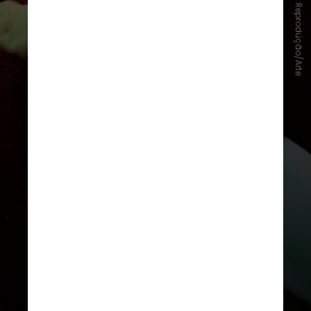
Reprodução/Arte
4 -
"2046 – Os Segredos do Amor"
(2004), de
Wong Kar Wai
, narra a
vida de um jornalista que escreve
um romance de ficção científica
enquanto reflete sobre seus
relacionamentos passados