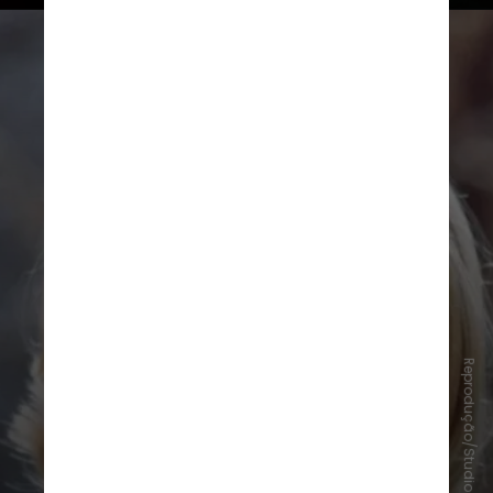
Reprodução/StudioCanal