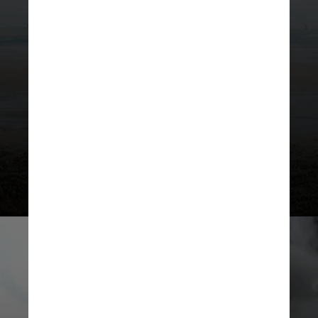
7 -
"As Praias de Agnès"
(2008), de
Agnès Varda
, é um documentário
autobiográfico onde a cineasta
francesa compartilha suas
experiências de vida e carreira,
incluindo seu engajamento
feminista