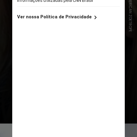
REPRODUÇÃO/AMERICAN ZOETROPE
8 -
"Encontros e Desencontros"
(2003), de
Sofia Coppola
, foca em
dois americanos que, insatisfeitos
em suas vidas, encontram consolo e
compreensão um no outro durante
uma estadia em Tóquio