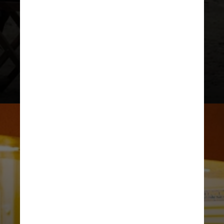
Thomas Anderson
, retrata a luta
entre um minerador de prata e um
pastor em uma cidade rica em
petróleo, mostrando os conflitos
de interesse e poder