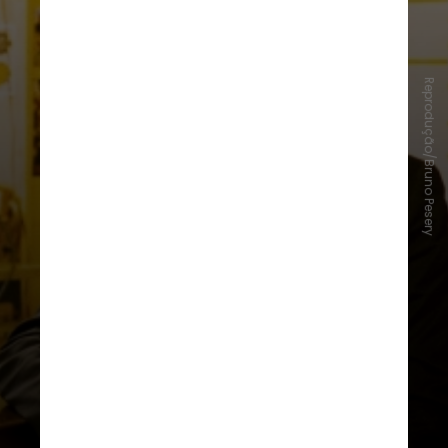
Reprodução/Bruno Pesery
5 -
"35 Doses de Rum"
(2008), de
Claire Denis
, explora a relação
entre um pai viúvo e sua filha,
enquanto ambos enfrentam a