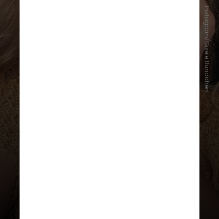
Instagram/Gisele Bündchen
A mãe do instrutor declarou à revista
Ela, do O Globo: “Estou louca para
conhecer o bebê“. Alicinha também
ressaltou que tem boa relação com a
nora