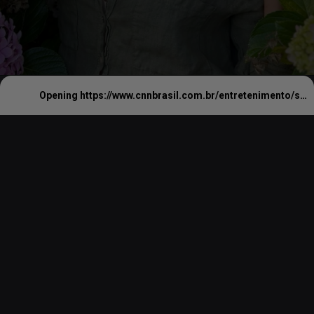
Opening
https://www.cnnbrasil.com.br/entretenimento/sogra-revela-sexo-do-novo-filho-de-gisele-bundchen-saiba-qual/