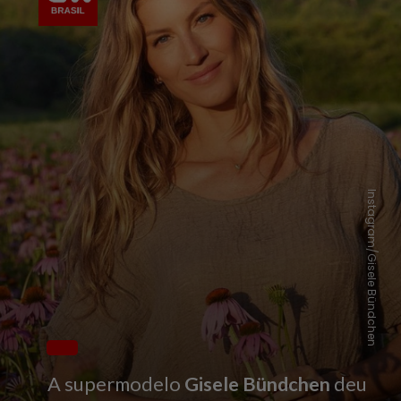
Instagram/Gisele Bündchen
A supermodelo
Gisele Bündchen
deu