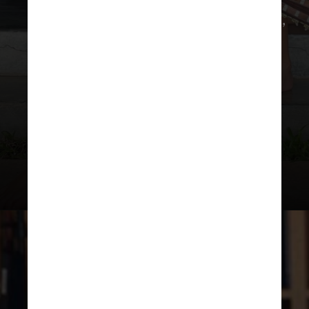
A modelo também é mãe de Benjamin,
14, e Vivian, 11, frutos de seu
relacionamento com seu ex-marido
Tom Brady
, ex-astro da
NFL