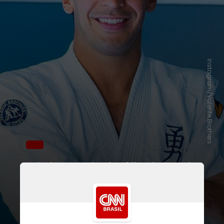
Instagram/Valente Brothers
O bebê é o primeiro filho da estrela
com o professor de
jiu-jitsu Joaquim
Valente