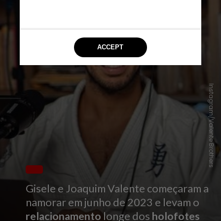
Instagram/Valente Brothers
Gisele e Joaquim Valente começaram a
namorar em junho de 2023 e levam o
relacionamento
longe dos
holofotes