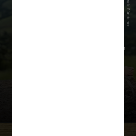
Instagram/Gisele Bündchen
“Eu a adoro, Gisele é o máximo, trata
todo mundo bem”, revelou a sogra em
entrevista