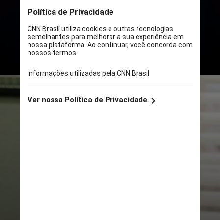
As estrelas de “Ex Machina”
Domhnall Gleeson
e Sabrina
Impacciatore liderarão o elenco da
série ainda sem título