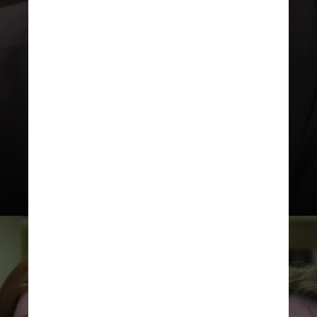
A versão americana estreou em 2005
e com nomes como Steve Carrell,
John Krasinski, Rainn Wilson, BJ
Novak e Jenna Fischer no elenco