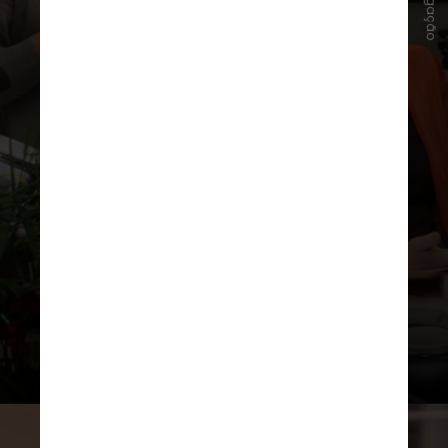
Divulgação
Greg Daniels, que adaptou “The
Office” para o público norte-
americano da série original britânica
de mesmo nome, atuará como
showrunner junto com o co-criador
de “Nathan For You”, Michael Koman