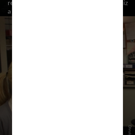
revivê-lo com repórteres voluntários”, diz
a descrição