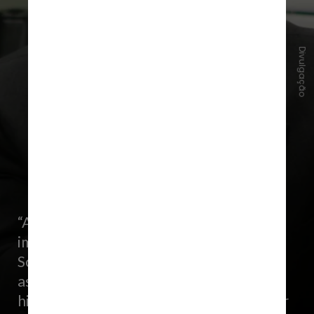
Divulgação
“A equipe de documentários que
imortalizou a filial de Dunder Mifflin em
Scranton está em busca de um novo
assunto quando descobre um jornal
histórico que está falindo e passa tentar