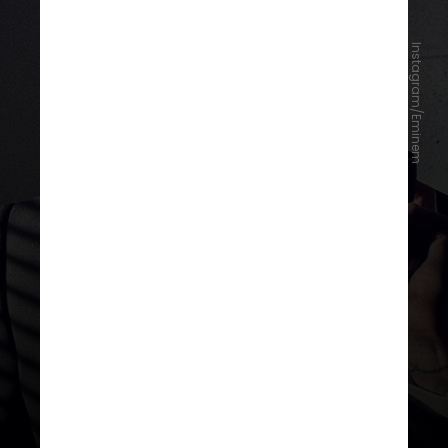
Instagram/Eminem
Na segunda semana de julho, a dona
de sucessos como “Fortnight” e
“Blank Space” foi destronada pelo
lançamento de “The Death of Slim
Shady (Coup de Grâce)”, novo álbum
do rapper Eminem