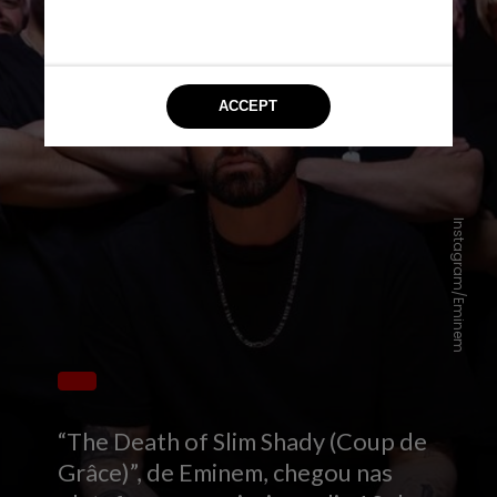
Instagram/Eminem
“The Death of Slim Shady (Coup de
Grâce)”, de Eminem, chegou nas