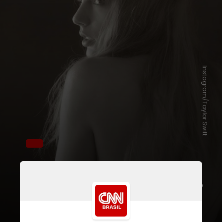
Instagram/Taylor Swift
Ela liderou a lista por 12 semanas
consecutivas com seu último álbum, o
“The Tortured Poets Department”