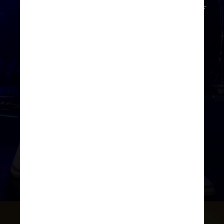
Instagram/Eminem
O disco alcançou a marca de 281 mil
unidades equivalentes, uma medida
usada pela Billboard para quantificar
vendas físicas e reproduções no
streaming; o álbum de Taylor, por sua
vez, chegou a 82 mil