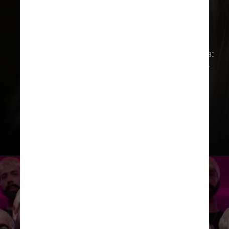
A queda do topo da Billboard 200
impede Taylor Swift de estabelecer
um novo recorde na parada da revista:
ela seria a dona do único álbum a ficar
por 13 semanas consecutivas na
primeira colocação após sua estreia