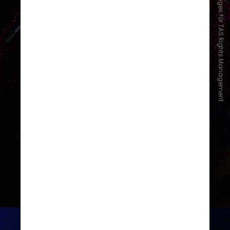
Ashok Kumar/TAS24/Getty Images for TAS Rights Management
O novo setor foi uma forma de dar
uma última chance dos fãs poderem
estar presentes na turnê da
loirinha