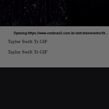
Opening
https://www.cnnbrasil.com.br/entretenimento/the-eras-tour-saiba-o-que-mudou-na-turne-de-taylor-swift-apos-novo-album/
Taylor Swift Ts GIF
Taylor Swift Ts GIF