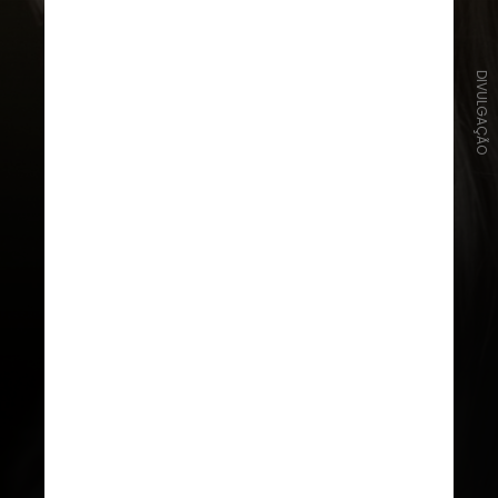
DIVULGAÇÃO
Os ingressos são vendidos
oficialmente pela ticketeria
Ticketmaster e já se encontram
todos esgotados