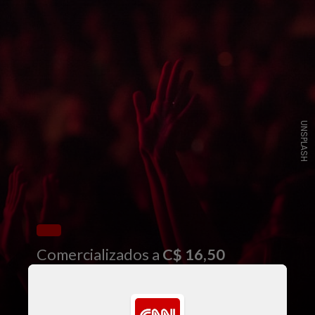
UNSPLASH
Comercializados a
C$ 16,50
(aproximadamente R$ 68,00),
os
ingressos foram vendidos atrás do
palco e
sem visão para a cantora