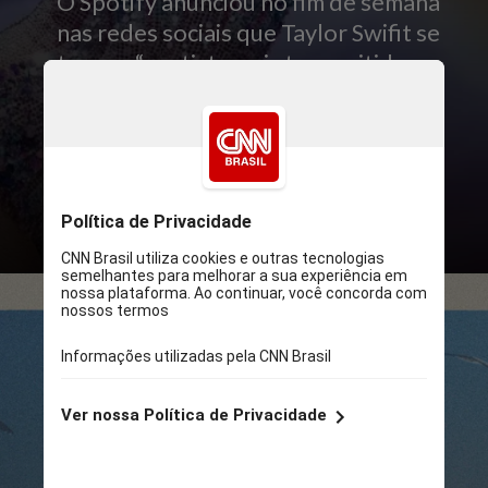
O Spotify anunciou no fim de semana
nas redes sociais que Taylor Swifit se
tornou “a artista mais transmitida em
um único dia na história do streaming