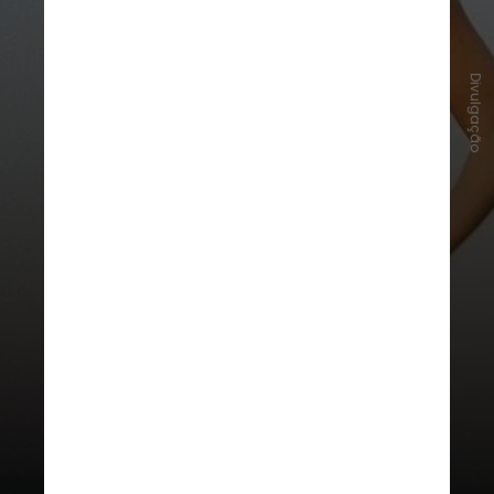
Divulgação
Swift se substituiu como a artista
recordista mais transmitida, um ano
depois de conquistar o título em 21
de outubro de 2022