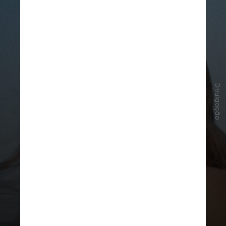
Divulgação
Além disso, “1989 (Taylor’s Version)”
se tornou o álbum mais reproduzido
do Spotify em um único dia este ano