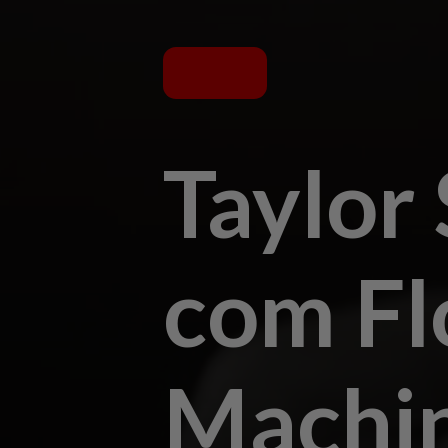
Taylor 
com Fl
Machin