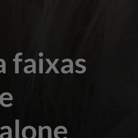
a faixas
he
alone