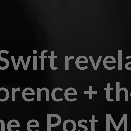
Swift revel
orence + t
e e Post M