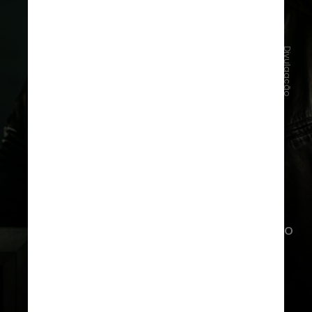
Divulgação
Após essa data, em que os três
primeiros episódios serão lançados,
novos episódios semanais serão
disponibilizados toda sexta-feira até o
último, previsto para 18 de julho