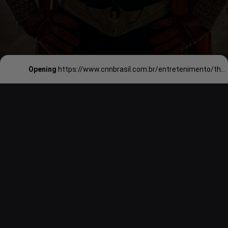
Opening
https://www.cnnbrasil.com.br/entretenimento/the-boys-prime-video-confirma-5a-temporada-da-serie/