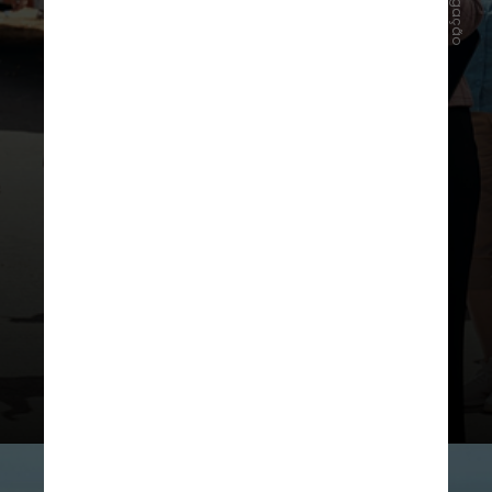
Divulgação
Na nova temporada, o mundo está à
beira de um colapso: Victoria
Neuman está mais perto do que
nunca do Salão Oval e sob o domínio
de Capitão Pátria