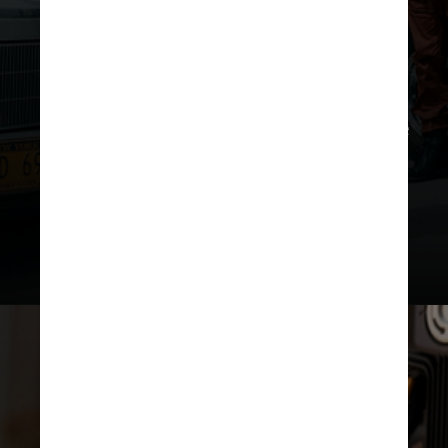
Billy Butcher, com apenas alguns
meses restantes de vida, perdeu o
filho de Becca e seu emprego como
líder dos The Boys, o resto da equipe
não aguenta mais suas mentiras