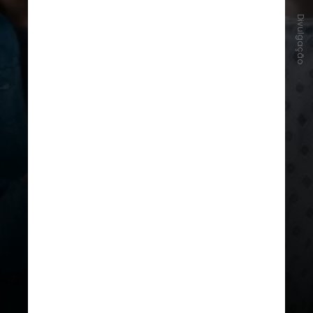
Divulgação
#7 - Sorry, Baby
, de Eva Victor