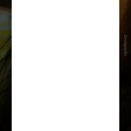
Divulgação
#6 - My Undesirable Friends: Part I
— Last Air in Moscow
, de Julia
Loktev