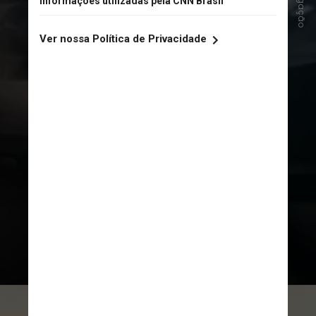
Divulgação
#3 - Marty Supreme
, de Josh Safdie