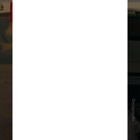
Divulgação
#4 - Foi Apenas um Acidente
, de
Jafar Panahi