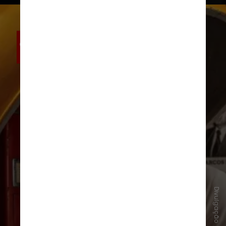
Divulgação
#8 - O Agente Secreto
, de Kleber