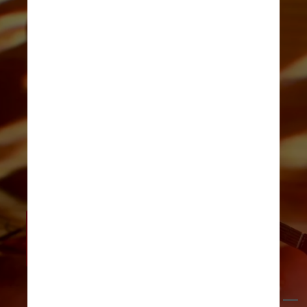
À venda no site da Ticketmaster, os 
ingressos custam R$ 815, valor inteiro 
e R$ 407,50 a meia entrada