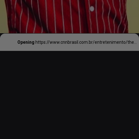
Opening
https://www.cnnbrasil.com.br/entretenimento/the-town-dias-dos-shows-de-post-malone-e-marron-5-ainda-tem-ingressos/