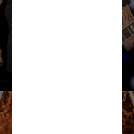
Eles receberão shows de diferentes 
estilos musicais ao longo dos dias, 
incluindo ritmos como pop, rock, hip-
hop, rap e eletrônica
Divulgação