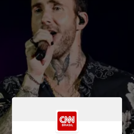
As principais atrações nessas 
datas são os
 shows de 
Post 
Malone
 e 
Maroon 5
, 