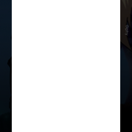
Giphy
A produção não será um live
action, mas uma mistura de atores
reais com animação