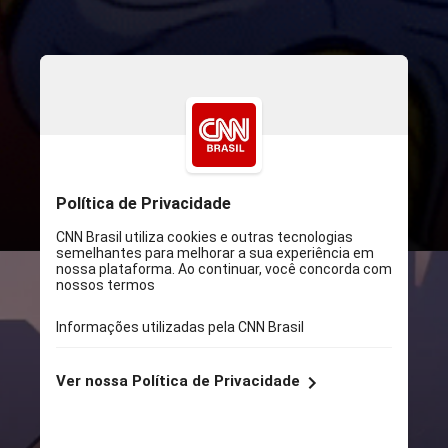
A animação dos anos 1980
“Thundercats” terá uma nova
versão no cinema