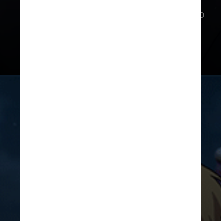
O diretor do filme,
Adam Wingard
,
afirmou que tentará fazer a produção
ser o mais fiel possível ao conteúdo
original, dos anos 1980