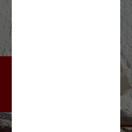
O álbum sucederá “Recomeçar”, 
de 2017, que acabou indicado 
ao Grammy Latino e foi 
considerado pela crítica como 
um dos melhores álbuns 
nacionais daquele ano
Divulgação