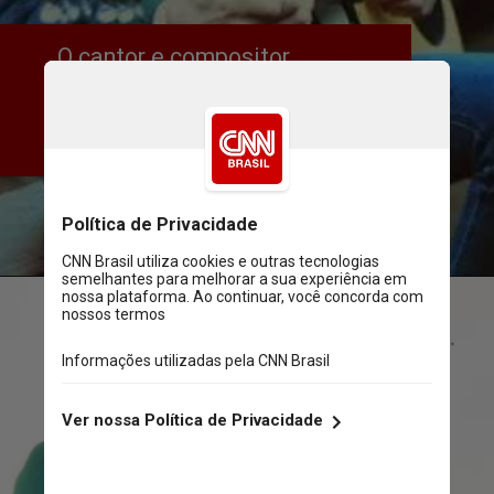
O cantor e compositor 
paulistano Tim Bernardes 
lançou o single “Nascer, Viver, 
Morrer”
Divulgação