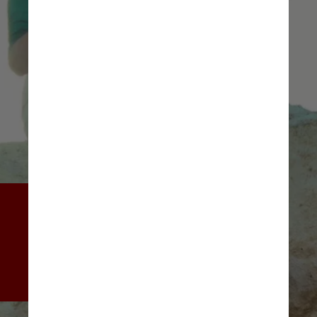
A música dá a largada no ciclo 
de lançamento que 
desembocará em seu segundo 
álbum solo, “Mil Coisas 
Invisíveis”, previsto para junho