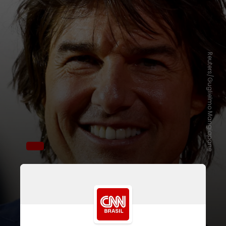
Reuters/Guglielmo Mangiapane
O ator ficou conhecido por
presentear os seus amigos
anualmente com o bolo, geralmente
no final do ano, e não foram poucas