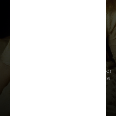
Divulgação
A atriz Kirsten Dunst revelou que
continua recebendo o bolo enviado por
Tom Cruise mesmo 30 anos depois que
os dois contracenaram juntos em
“Entrevista com um Vampiro”