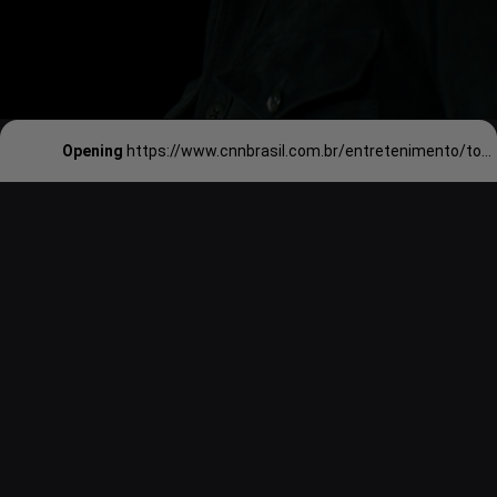
Opening
https://www.cnnbrasil.com.br/entretenimento/tom-cruise-envia-um-bolo-de-coco-para-seus-amigos-todo-ano-ha-decadas-entenda/