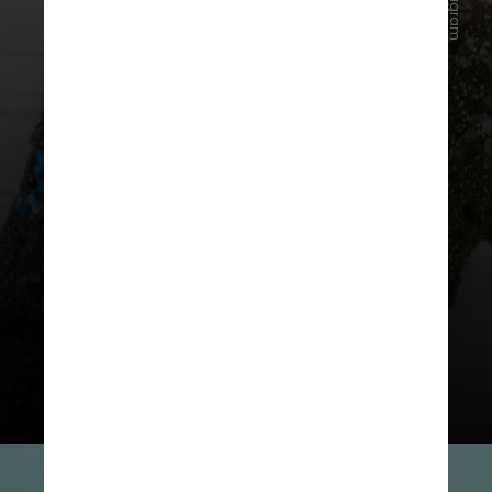
Em 2016, ela já havia falado sobre o
bolo em uma participação no Graham
Norton Show: “Ele me dá um bolo
todo Natal. Na minha casa chamamos
de bolo do Cruise”