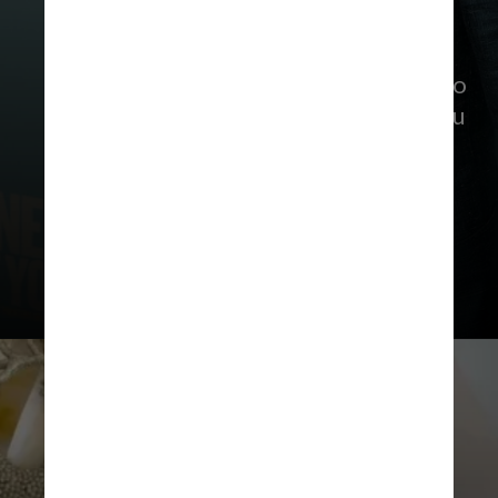
No final de 2022, outra celebridade
comemorou o fato de ter sido incluído
na lista de bolos. Glenn Powell contou
que deu uma festa e convidou seus
amigos quando recebeu seu bolo de
coco