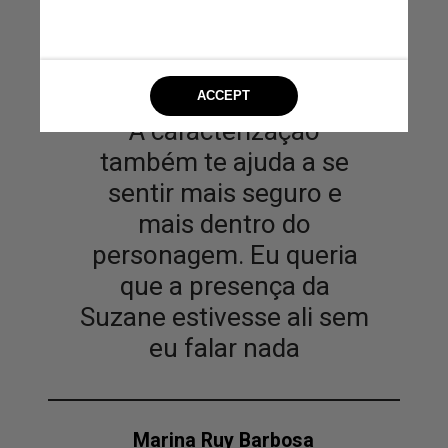
A caracterização
também te ajuda a se
sentir mais seguro e
mais dentro do
personagem. Eu queria
que a presença da
Suzane estivesse ali sem
eu falar nada
Marina Ruy Barbosa