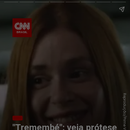
Reprodução/Prime Video
"Tremembé": veja prótese