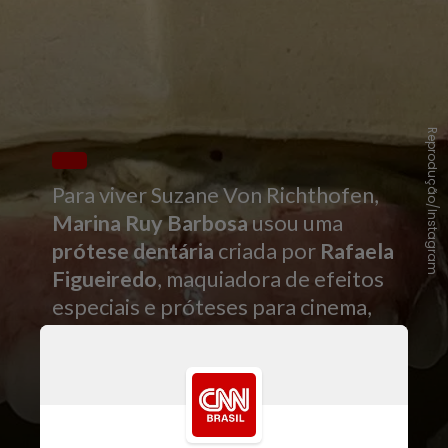
Reprodução/Instagram
Para viver Suzane Von Richthofen,
Marina Ruy Barbosa
usou uma
prótese dentária
criada por
Rafaela
Figueiredo
, maquiadora de efeitos
especiais e próteses para cinema,
com a caracterização de
Britney
Federline
. Rafaela falou sobre o
trabalho nas
redes sociais