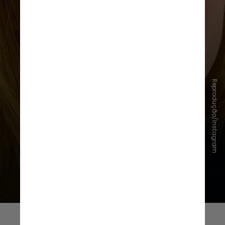
Em entrevista para Renata Moniz,
Marina Ruy Barbosa
refletiu sobre
a caracterização de sua
personagem e
elogiou o trabalho
de Britney
Reprodução/Instagram