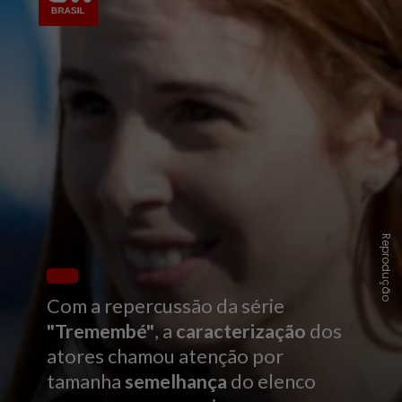
Reprodução
Com a repercussão da série
"Tremembé"
, a
caracterização
dos
atores chamou atenção por
tamanha
semelhança
do elenco