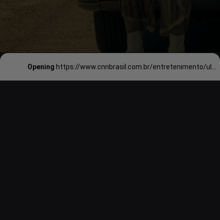
Opening
https://www.cnnbrasil.com.br/entretenimento/ultima-temporada-de-the-umbrella-academy-ganha-data-de-estreia/