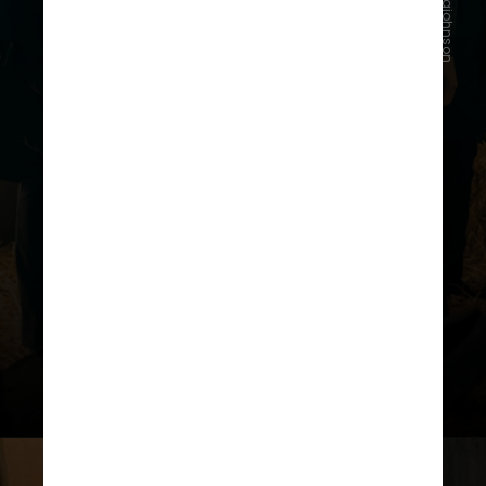
@dakotajohnson
“The Umbrella Academy” acompanha
as desventuras de uma família
desajustada de super-heróis