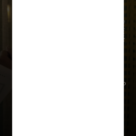
Divulgação
No começo do mês, uma foto do
elenco foi divulgada pela Netflix. E no
final de 2023, os fãs do seriado
receberam spoilers da última
temporada com um vídeo de
bastidores