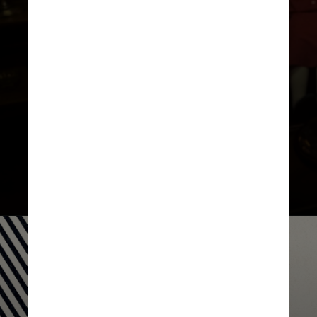
No elenco estão nomes como Elliot
Page (Viktor), David Castañeda
(Diego), Emmy Raver-Lampman
(Allison), Robert Sheehan (Klaus) e
Aidan Gallagher (Número Cinco)