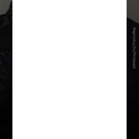
"
West End Girls" — Pet Shop Boys
Reprodução/Pinterest
Misturando elementos de pop,
música eletrônica e rap, a canção
ajudou a projetar mundialmente a
dupla britânica Pet Shop Boys. A
letra recebeu influências literárias
e aborda contrastes sociais na
cidade de Londres