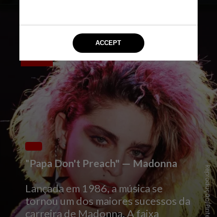
"
Papa Don't Preach" — Madonna
Reprodução/Pinterest
Lançada em 1986, a música se
tornou um dos maiores sucessos da
carreira de Madonna. A faixa