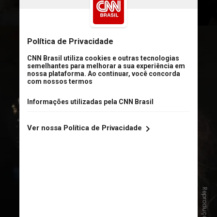
"True Colors" — Cyndi Lauper
Uma das músicas mais
emocionantes da carreira de Cyndi