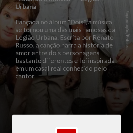
Urbana
Reprodução/Pinterest
Lançada no álbum "Dois", a música
se tornou uma das mais famosas da
Legião Urbana. Escrita por Renato
Russo, a canção narra a história de
amor entre dois personagens
bastante diferentes e foi inspirada
em um casal real conhecido pelo
cantor