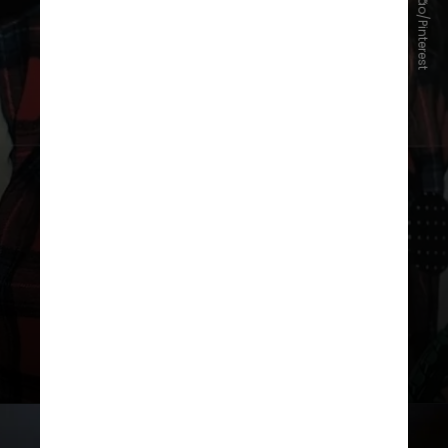
Reprodução/Pinterest
Lauper, "True Colors" fala sobre
autenticidade, aceitação e
autoestima. Escrita por Billy
Steinberg e Tom Kelly, a faixa
alcançou o primeiro lugar da
Billboard Hot 100 e se
transformou em um verdadeiro
hino de inspiração