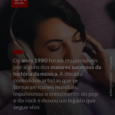
kroshka__nastya/Freepik
Os
anos 1980
foram responsáveis
por alguns dos
maiores sucessos da
história da música
. A década
consolidou artistas que se
tornaram ícones mundiais,
impulsionou o crescimento do pop
e do rock e deixou um legado que
segue vivo