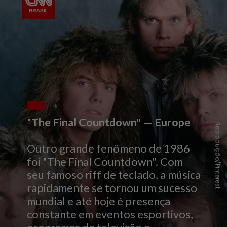
"
The Final Countdown" — Europe
Reprodução/Pinterest
Outro grande fenômeno de 1986
foi "The Final Countdown". Com
seu famoso riff de teclado, a música
rapidamente se tornou um sucesso
mundial e até hoje é presença
constante em eventos esportivos,