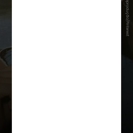
Reprodução/Pinterest
Um dos maiores sucessos da
carreira de Zizi Possi, "Perigo"
marcou a fase mais popular da
cantora e ganhou enorme projeção
ao integrar a trilha sonora da
novela "Selva de Pedra"