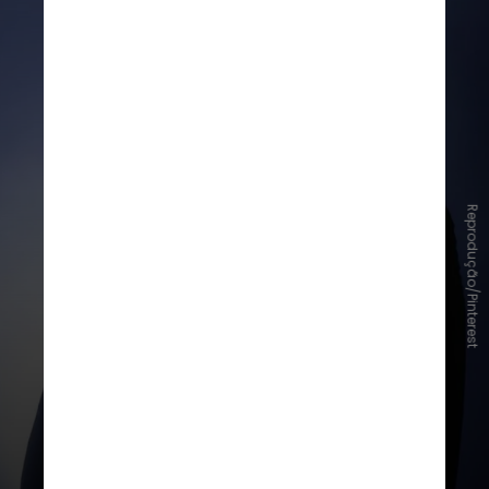
"T
ake My Breath Away" — Berlin
Reprodução/Pinterest
Imortalizada na trilha sonora do
filme "Top Gun: Ases Indomáveis", a
balada romântica conquistou o
público e a crítica. A música venceu
o Oscar e o Globo de Ouro de
Melhor Canção Original, além de se
tornar uma das faixas mais
reconhecidas da década de 1980