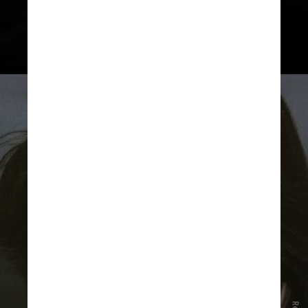
"Perigo" — Zizi Possi