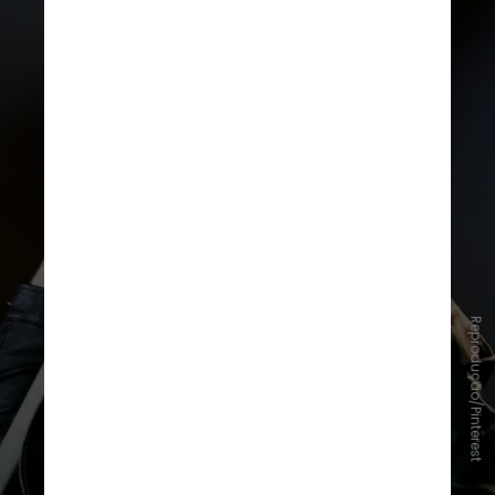
"Livin' on a Prayer" — Bon Jovi
Reprodução/Pinterest
Considerada uma das maiores
músicas da história do rock, "Livin'
on a Prayer" acompanha a
trajetória de Tommy e Gina, um
casal que luta para superar