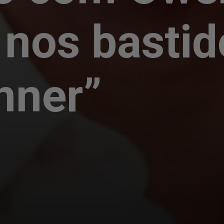
 nos bastid
nner”