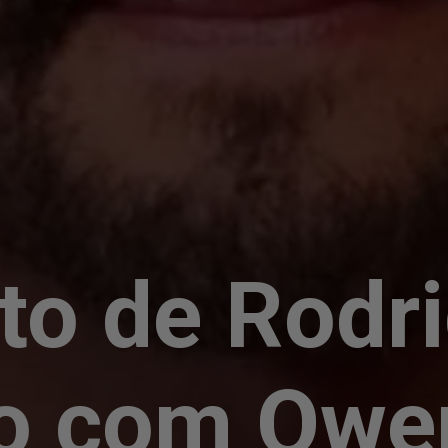
oto de Rodr
ro com Owe