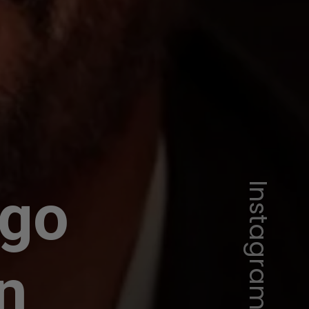
igo
n