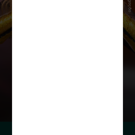
Divulgação
Outros protagonistas são
Joelma
, Léo Santana e Olodum