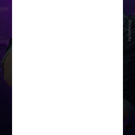
Divulgação
Nomes do sertanejo como
Michel Teló
e Roberta Miranda
estão confirmados