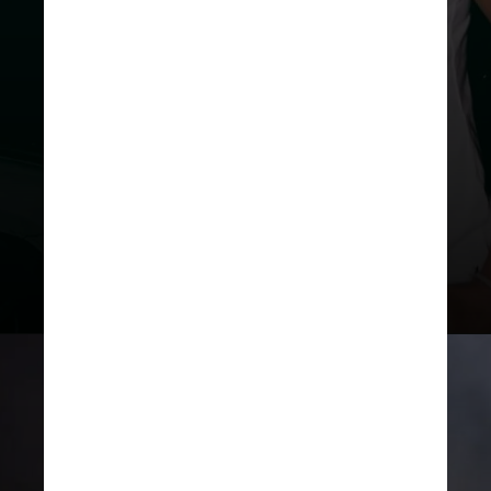
A Virada também reunirá nomes
do rap e do funk, como
Xamã
,
Gloria Groove e L7nnon