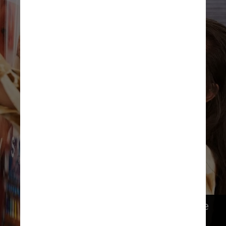
No entanto, o valor do produto, que 
custa R$ 199,90, acabou gerando 