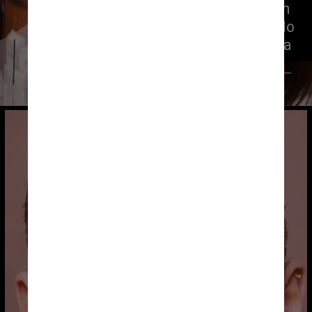
críticas na internet. Muitos falaram 
que a influenciadora estava achando 
que era a Kylie Jenner ou a Rihanna
Reprodução CNN