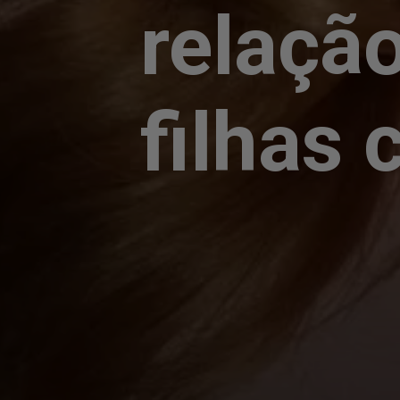
relaçã
filhas 