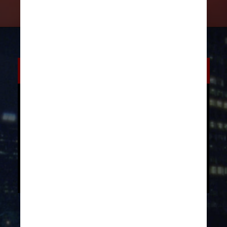
Vídeo do Ano
Doja Cat – “Attention”
Miley Cyrus – “Flowers”
Nicki Minaj – “Super Freaky Girl”
Olivia Rodrigo – “Vampire”
Sam Smith & Kim Petras – “Unholy”
SZA – “Kill Bill”
Taylor Swift – “Anti-Hero”