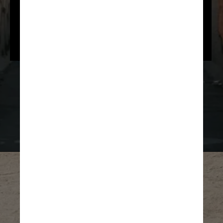
Olivia Rodrigo – “Vampire”
Sam Smith & Kim Petras – “Unholy”
SZA – “Kill Bill”
Taylor Swift – “Anti-Hero”
Divulgação