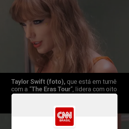
Taylor
Swift (foto),
 que está em turnê 
com a “
The Eras Tour
“, lidera com oito 
indicações. E em sequência 
SZA
, 
com seis