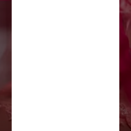
Artistas do Ano
Beyoncé, Doja Cat, Karol G, 
Nicki Minaj, Shakira, Taylor Swift
Divulgação