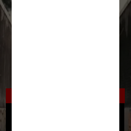
Música do Ano
Steve Lacy – “Bad Habit”
Miley Cyrus – “Flowers”
Rema & Selena Gomez – “Calm Down”