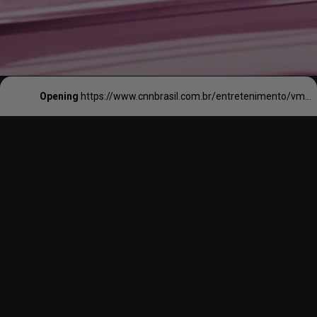
Opening
https://www.cnnbrasil.com.br/entretenimento/vma-2023-anitta-e-indicada-novamente-e-taylor-swift-lidera-veja-lista-completa/