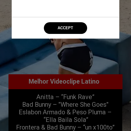
Melhor Videoclipe Latino
Anitta – “Funk Rave”
Bad Bunny – "Where She Goes"
Eslabon Armado & Peso Pluma –
 “Ella Baila Sola”
Frontera & Bad Bunny – “un x100to”