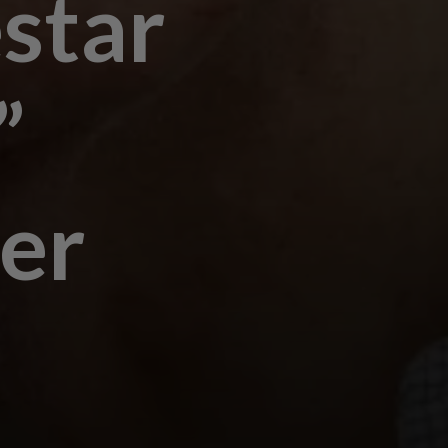
star
”
zer