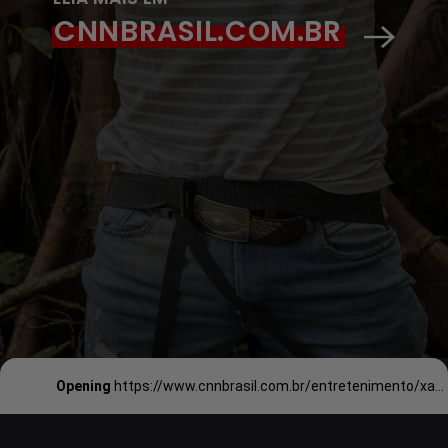
CNNBRASIL.COM.BR
Opening
https://www.cnnbrasil.com.br/entretenimento/xama-de-renascer-foi-responsavel-por-leao-hit-na-voz-de-marilia-mendonca/