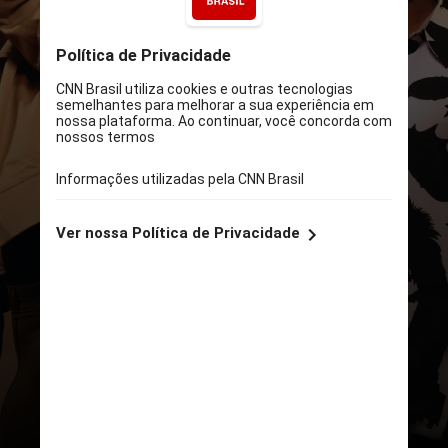
DIVULGAÇÃO
“Leão" é uma das 12 faixas de
“Zodíaco”, álbum do Xamã que foi
lançado em dezembro de 2020.
Cada música é para um dos signos
do Zodíaco. Enquanto “Leão” é
um feat com Maríllia,
“Capricórnio” é feita com Gloria
Groove e “Câncer” com Luísa
Sonza