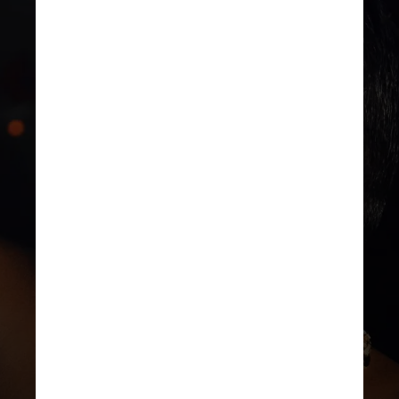
DIVULGAÇÃO
Segundo um levantamento feito
pelo Escritório Central de
Arrecadação e Distribuição