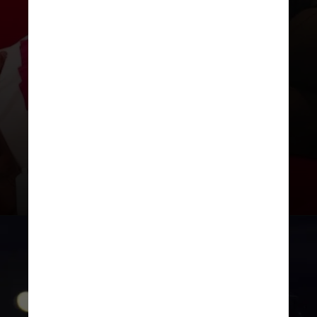
O EP foi um dos lançamentos
póstumos da cantora, que
totalizaram três. Depois, em
2023, foi lançado o álbum
completo “Decretos Reais”