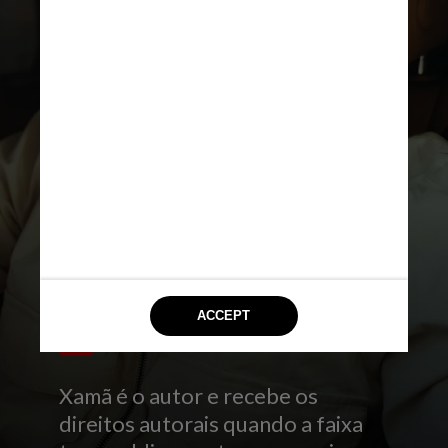
DIVULGAÇÃO
Xamã é o autor e recebe os
direitos autorais quando a faixa