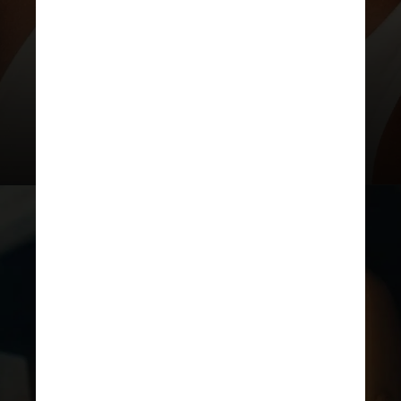
(Ecad) a pedido da CNN, a música
“Leão” já teve 13 gravações até o
momento – e Marília Mendonça
foi a que mais gravou a canção,
com quatro versões