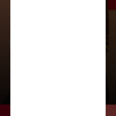
DIVULGAÇÃO
Na voz de Marília Mendonça,
“Leão” foi lançada como parte do
EP “Decretos Reais, Vol. 2”, em
2022. A música gravada ao vivo
traz, inclusive, a cantora abrindo a
música com “Um beijo, Xamã!”