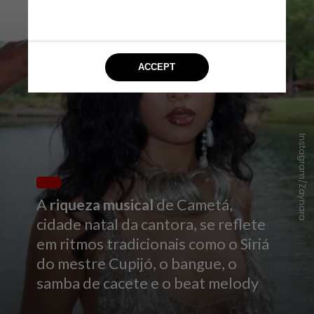
Instagram/Zaynara
A
riqueza musical
de Cametá,
cidade natal da cantora, se reflete
em ritmos tradicionais como o Siriá
do mestre Cupijó, o bangue, o
samba de cacete e o beat melody