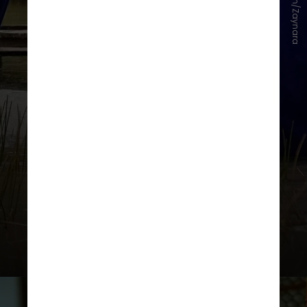
Instagram/Zaynara
"Eu sou do interior, então eu vivi
sempre na mata solta, pisando
descalço, correndo e tomando
banho de rio. E eu trago isso nas
minhas músicas com muito orgulho",
relata