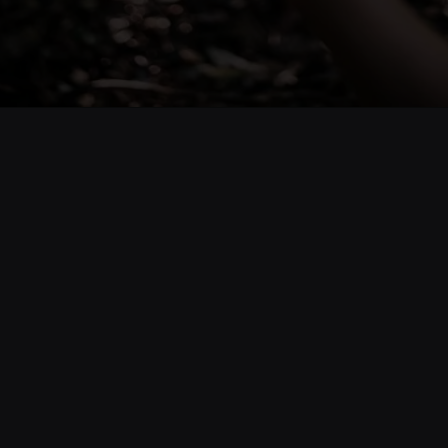
Opening
https://www.cnnbrasil.com.br/entretenimento/zaynara-conheca-cantora-paraense-destaque-no-cenario-musical-nortista/