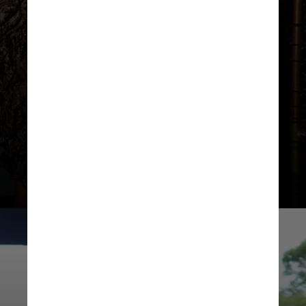
reconhecendo o legado de artistas
paraenses que a precederam, como
Fafá de Belém, Dona Onete e
Joelma