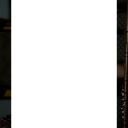
Instagram/Zaynara
Zaynara também enfatiza a
importância do
protagonismo
feminino
em composições,