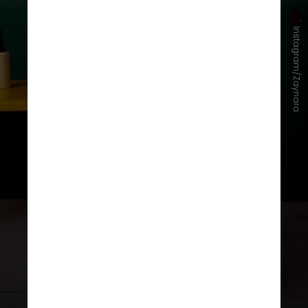
Instagram/Zaynara
A artista, que cresceu em contato
direto com a natureza, transforma
experiências em canções como
"Sol
do Norte"
e
"Amazônia Menú"