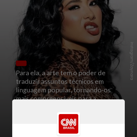
Instagram/Zaynara
Para ela, a arte tem o poder de
traduzir assuntos técnicos em
linguagem popular, tornando-os
mais compreensíveis para a
população