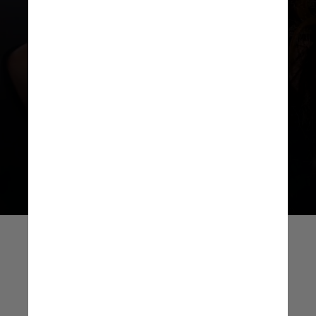
As publicações antigas feitas
por Gascón continham opiniões
polêmicas sobre islamismo,
o caso de George Floyd e
o prêmio da Academia