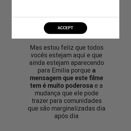
Mas estou feliz que todos
vocês estejam aqui e que
ainda estejam aparecendo
para Emilia porque
a
mensagem que este filme
tem é muito poderosa
e a
mudança que ele pode
trazer para comunidades
que são marginalizadas dia
após dia