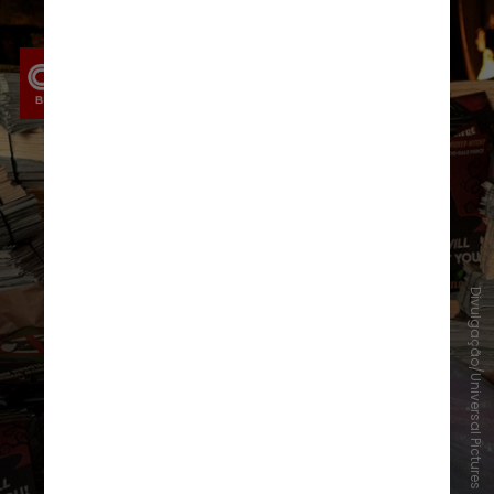
Divulgação/Universal Pictures
O fervor dos dois filmes foi uma
boa notícia para os proprietários
de cinemas, que esperam que o
público lote as salas durante a