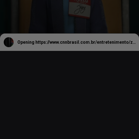
Opening
https://www.cnnbrasil.com.br/entretenimento/zootopia-2-se-torna-a-4a-maior-estreia-da-historia-veja-quanto-arrecadou/