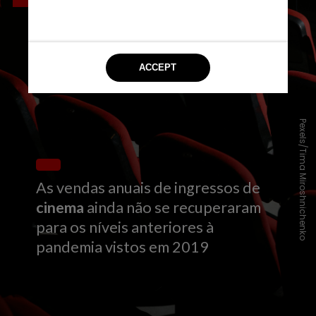
Pexels/Tima Miroshnichenko
As vendas anuais de ingressos de
cinema
ainda não se recuperaram
para os níveis anteriores à
pandemia vistos em 2019