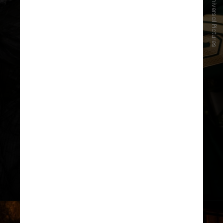
Divulgação/Universal Pictures
A sequência com Ariana Grande e
Cynthia Erivo elevou seu total para
US$ 393,3 milhões (cerca de R$ 2
bilhões) em seus primeiros 10 dias