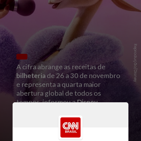
Reprodução/Disney
A cifra abrange as receitas de
bilheteria
de 26 a 30 de novembro
e representa a quarta maior
abertura global de todos os
tempos, informou a
Disney