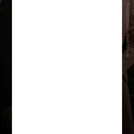
Divulgação/Universal Pictures
Também nos cinemas, o filme
musical
"Wicked: Parte 2"
, da
Universal Pictures, arrecadou US$
92,2 milhões (cerca de R$ 492
milhões) ao redor do mundo