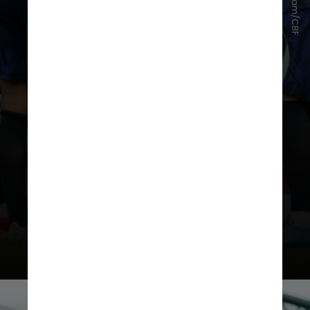
Instagram/CBF
estar
nem animada nem desanimada
em relação ao torneio