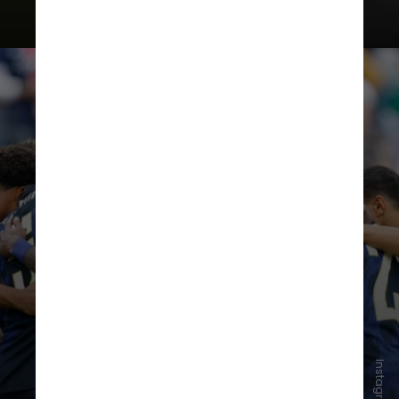
A maior parcela,
35,3%
, afirmou