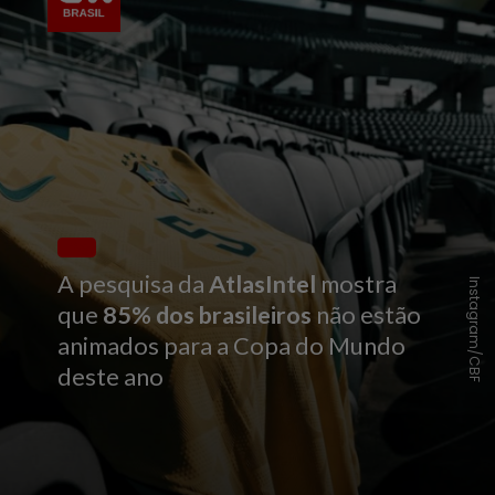
A pesquisa da
AtlasIntel
mostra
Instagram/CBF
que
85% dos brasileiros
não estão
animados para a Copa do Mundo
deste ano