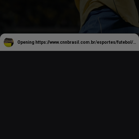
Opening
https://www.cnnbrasil.com.br/esportes/futebol/copa-do-mundo/85-dos-brasileiros-nao-estao-animados-para-a-copa-do-mundo/