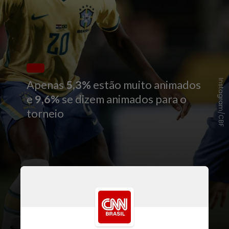
Instagram/CBF
Apenas
5,3%
estão muito animados
e
9,6%
se dizem animados para o
torneio