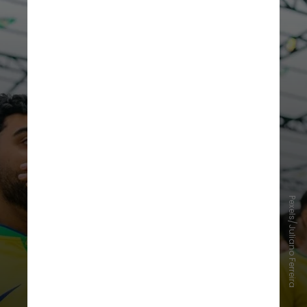
Pexels/Juliano Ferreira
Mesmo com o baixo entusiasmo,
65% dos brasileiros
disseram que
pretendem
assistir à Copa do
Mundo