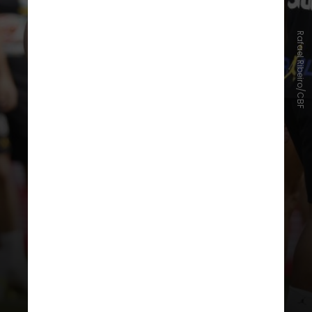
Rafael Ribeiro/CBF
Entre os entrevistados,
32,1%
disseram estar
nada animados
e
17,7% pouco animados com a Copa