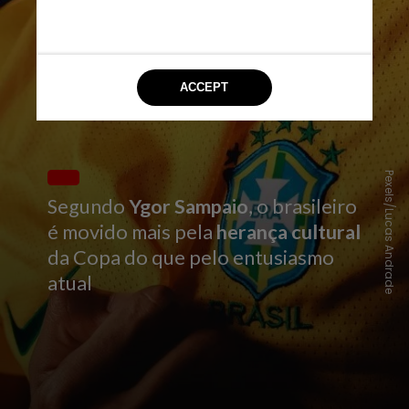
Pexels/Lucas Andrade
Segundo
Ygor Sampaio
, o brasileiro
é movido mais pela
herança cultural
da Copa do que pelo entusiasmo
atual