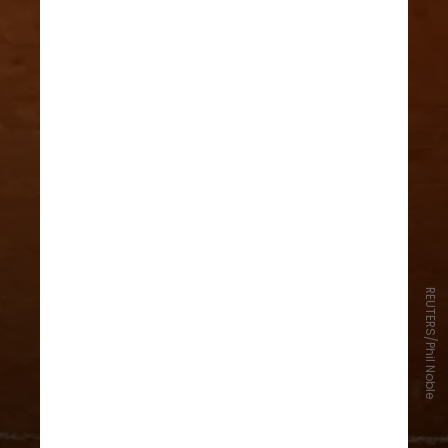
REUTERS/Phil Noble
No fim de 2005, Nadal sentiu um
estalo no pé durante uma partida.
Após exames, foi diagnosticado