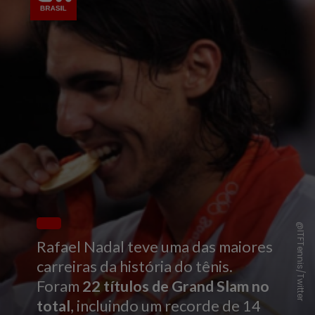
@ITFTennis/Twitter
Rafael Nadal teve uma das maiores
carreiras da história do tênis.
Foram
22 títulos de Grand Slam no
total
, incluindo um recorde de 14