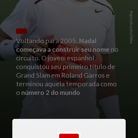
Reprodução/Nike
Voltando para 2005,
Nadal
começava a construir seu nome
no
circuito. O jovem espanhol
conquistou seu primeiro título de
Grand Slam em Roland Garros e
terminou aquela temporada como
o
número 2 do mundo