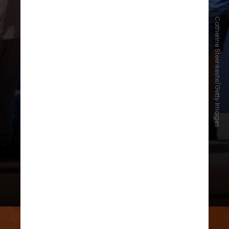
Mas, enquanto muita gente no
Catherine Steenkeste/Getty Images
mundo do tênis projetava um
futuro brilhante após seu ano de
explosão no circuito, Nadal se viu
diante da possibilidade real de
nunca mais jogar