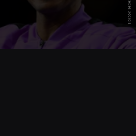
Opening
https://www.cnnbrasil.com.br/esportes/outros-esportes/aos-18-anos-joao-fonseca-supera-marca-de-federer-nadal-e-djokovic/