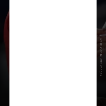
Nadal reflete profundamente
sobre esse período difícil em uma
nova
série documental de quatro
Clive Brunskill/Getty Images
episódios
da Netflix, que mostra
bastidores inéditos das
dificuldades por trás de seu
sucesso extraordinário
e de sua
famosa
capacidade de superação