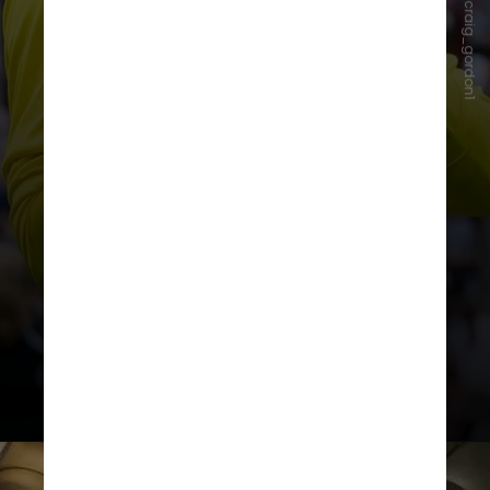
Instagram/@craig_gordon1
reservas a partir da temporada
2000/01. Sem espaço, ele foi
emprestado ao Cowdenbeath-ESC,
onde concluiu a temporada
2001/02 com estreia profissional e
13 jogos disputados