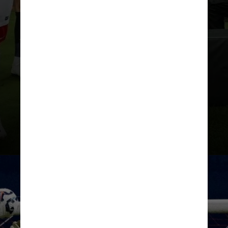
título (Copa da Escócia, em 2006),
Gordon deixou o Hearts para
defender o Sunderland-ING a
partir da temporada 2007/08