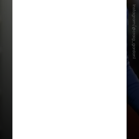
Instagram/@craig_gordon1
Liam Kelly e Angus Gunn aparecem
na frente para o técnico Steve
Clarke, sendo o veterano de 43
anos um nome para compor o
elenco