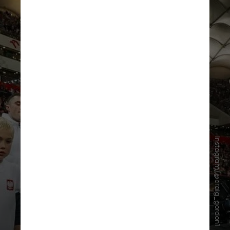
Instagram/@craig_gordon1
O goleiro retornou ao Hearts e, a
partir de 2003, se firmou como
titular. Após destaque, com direito
à primeira convocação para a
Seleção Escocesa em 2004 e
seguidas nomeações e o primeiro