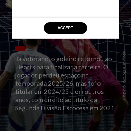
Instagram/@craig_gordon1
Já veterano, o goleiro retornou ao
Hearts para finalizar a carreira. O
jogador perdeu espaço na
temporada 2025/26, mas foi o
titular em 2024/25 e em outros
anos, com direito ao título da
Segunda Divisão Escocesa em 2021