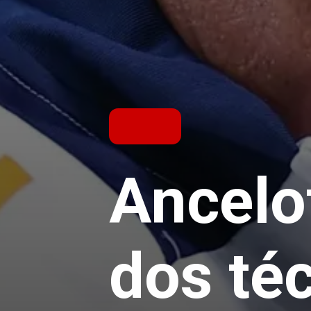
Ancelot
dos té