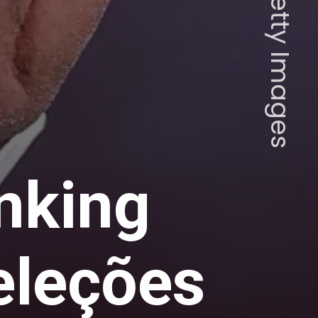
anking
eleções