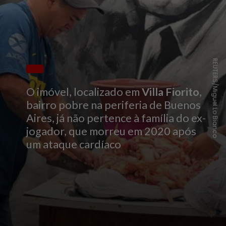
REUTERS/Miguel Lo Bianco
O imóvel, localizado em
Villa Fiorito
,
bairro pobre na periferia de Buenos
Aires, já não pertence à família do ex-
jogador, que morreu em 2020 após
um ataque cardíaco