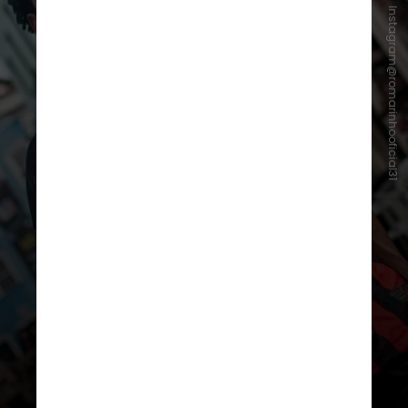
Instagram@romarinhooficial31
O jogador foi apresentado
oficialmente no dia 19 de julho, mas
precisou de um período de
recondicionamento físico antes de
estrear