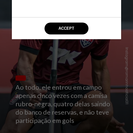
Instagram@romarinhooficial31
Ao todo, ele entrou em campo
apenas cinco vezes com a camisa
rubro-negra, quatro delas saindo
do banco de reservas, e não teve
participação em gols