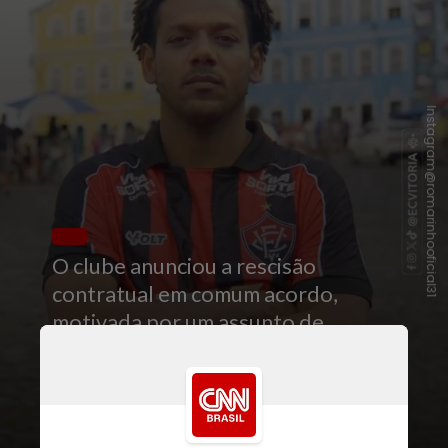
Instagram@romarinhooficial31
O clube anunciou a rescisão
contratual em comum acordo,
motivada por um assunto de
interesse pessoal do atleta