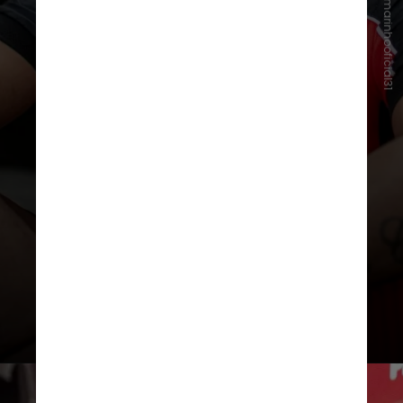
Instagram@romarinhooficial31
Seu primeiro jogo pelo Leão
aconteceu no dia 9 de agosto, na
derrota por 2 a 0 para o São Paulo,
no Morumbis, quando foi titular