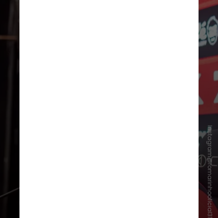
Instagram@romarinhooficial31
Pouco depois, o atacante sofreu
uma lesão na panturrilha, que o