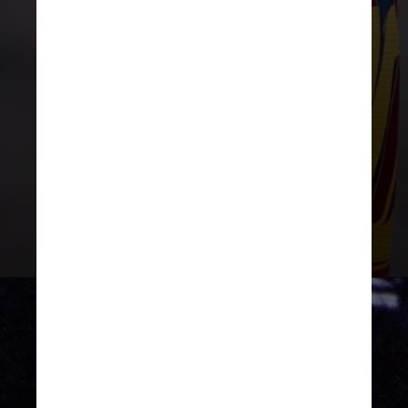
com o
terceiro lugar do ranking
,
atrás do Milan de 1987 a 1991