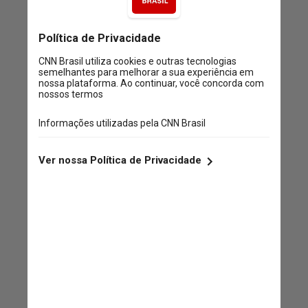
exceto a Inglaterra. Mesmo
assim, o volante Clodoaldo
driblou quatro italianos durante
uma final que entrou para a
história como representante do
jogo bonito, priorizando o
ataque criativo em detrimento
de uma defesa astuta
Revista
FourFourTwo