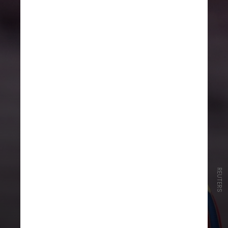
Barcelona de Messi, Iniesta e Xabi
em 3º
REUTERS
O também histórico time do
Barcelona
comandado por
Pep
Guardiola
e o seu tiki-taka ficaram