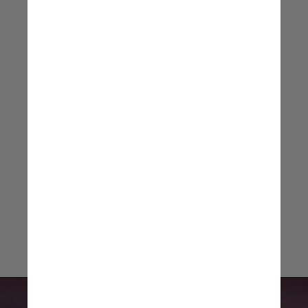
Carlos – enquanto a integração de
cinco camisas 10 em um mesmo time
titular parecia impossível, mas foi
concretizada, com cada um deles
complementando o outro
Revista
FourFourTwo