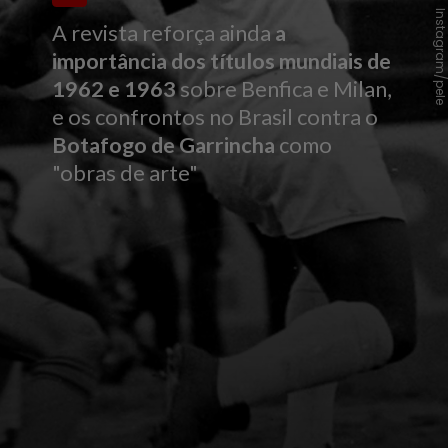
Instagram/pel
A revista reforça ainda
a
importância dos títulos mundiais de
1962 e 1963
sobre Benfica e Milan,
e os confrontos no Brasil contra o
Botafogo de Garrincha
como
"obras de arte"