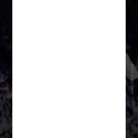
Instagram/pele
Santos de Pelé no Top 10
O Santos das décadas de 1950 e
1960 também conquistaram os
ingleses. "Apenas uma [equipe]
teve o Atleta do Século no ataque
durante o auge de sua carreira",
elogiam