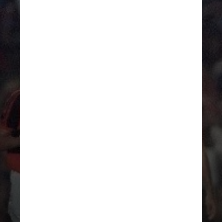
Brasileirão pré-pontos corridos em
janeiro
A última edição de um Brasileiro
iniciando em janeiro aconteceu em