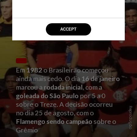
Em
1982
o Brasileirão começou
ainda mais cedo. O dia
16 de janeiro
marcou a
rodada inicial
, com a
goleada do São Paulo
por 5 a 0
sobre o Treze. A decisão ocorreu
Reprodução
no dia 25 de agosto, com o
Flamengo sendo campeão
sobre o
Grêmio