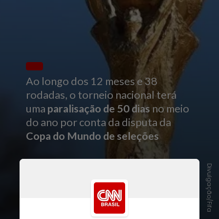
Ao longo dos 12 meses e 38
rodadas, o torneio nacional terá
uma
paralisação de 50 dias
no meio
do ano por conta da disputa da
Copa do Mundo de seleções
Divulgação/Fifa