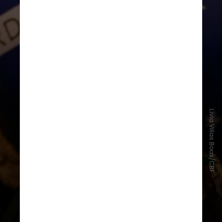
Na história dos pontos corridos, o
Brasileirão tem o costume de iniciar
entre março e maio, com término
sempre no final do ao (com exceção
da edição de 2020 por causa da
Covid)
Lívia Villas Boas/CBF