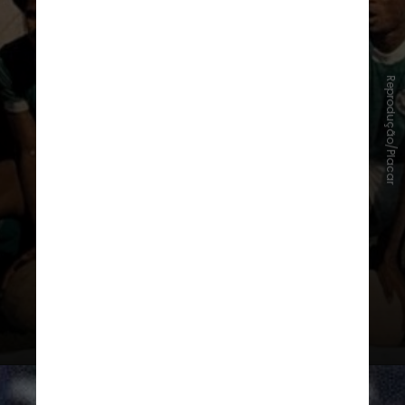
que a maior competição de clubes
do Brasil dá o pontapé inicial em
janeiro. Durante as décadas de 80 e
90, era comum o Brasileirão abrir a
Reprodução/Placar
temporada e os estaduais
fecharem o ano