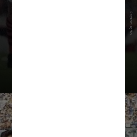
1992
. Naquela ocasião, a primeira
rodada aconteceu no dia
26 de
Reprodução
janeiro
. A
decisão
entre
Botafogo e
Flamengo
, vencida pelo rubro-
negro, ocorreu no dia
19 de julho