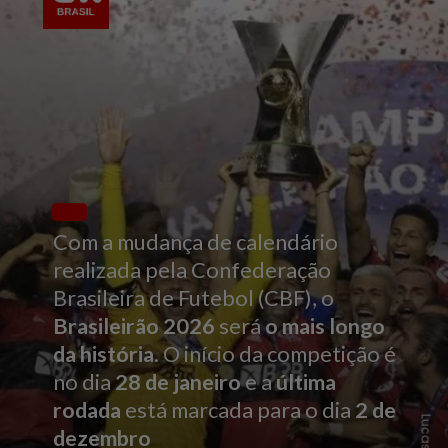
Com a mudança de calendário
realizada pela Confederação
Brasileira de Futebol (CBF), o
Brasileirão 2026
será
o mais longo
da história
. O início da competição é
no dia
28 de janeiro
e a
última
rodada
está marcada para o dia
2 de
dezembro