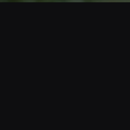
Opening
https://www.cnnbrasil.com.br/esportes/campanha-do-brasil-em-2023-e-a-terceira-pior-da-selecao-em-copas-do-mundo-femininas/