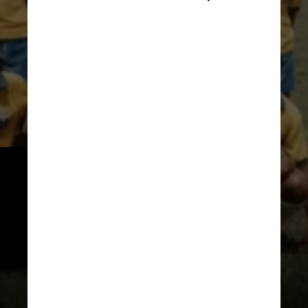
Em 1991, o Brasil estreou com 
vitória diante do Japão, mas 
perdeu em seguida para Estados 
Unidos e Suécia, com gol de Pia 
Sundhage.
CBF TV / Reprodução