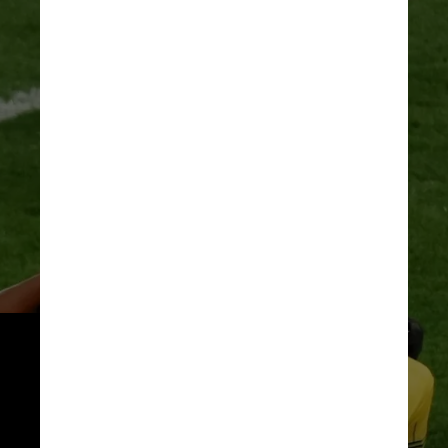
O time de Pia se viu obrigado a 
vencer a terceira partida, contra 
a Jamaica, para seguir na 
competição. Mas com uma 