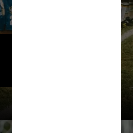
Quatro anos depois, a Seleção 
venceu a Suécia no primeiro jogo, 
mas caiu após perder para Japão 
e Alemanha. Novamente três 
pontos em três jogos.
Museu do Futebol / Reprodução