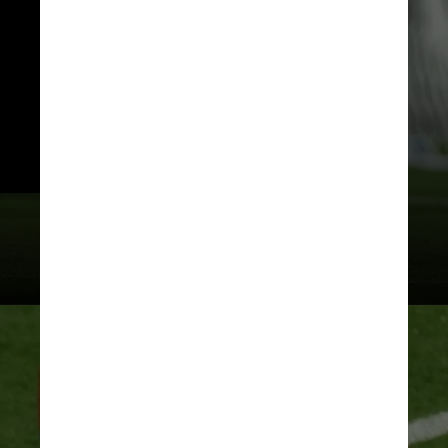
Neste ano, a Seleção estreou 
novamente com vitória, como fez 
em todos os nove Mundiais até 
aqui. Mas o panorama mudou 
após a derrota para a França no 
segundo jogo. 
Elsa / Fifa / Getty Images