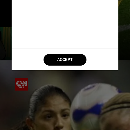
exibição pouco inspirada, o Brasil 
não saiu do empate sem gols 
contra as caribenhas.
Asanka Brendon Ratnayake / Reuters