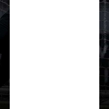
RODRIGO COCA/AGÊNCIA CORINTHIANS
Cássio se tornou ídolo do
Corinthians, mas recentemente
perdeu a vaga na equipe titular
após ser contestado por parte da
torcida