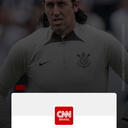
RODRIGO COCA/AGÊNCIA CORINTHIANS
O jogador de 36 anos defendia o
Timão desde 2012 e tinha contrato
com a equipe do Parque São Jorge
até o fim de 2024