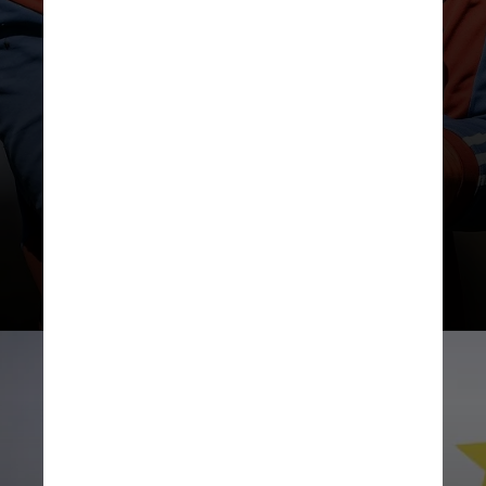
Mas a torcida terá que esperar até
a abertura da janela de
transferências do Brasil, em 10 de
julho, para ver Cássio em campo