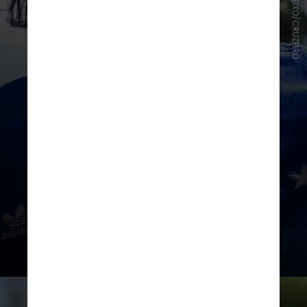
GUSTAVO ALEIXO/CRUZEIRO
O goleiro chegou a um acordo com
o Corinthians e deixou o clube em
decisão mútua. Cássio assinou
contrato com o Cruzeiro válido até
maio de 2027