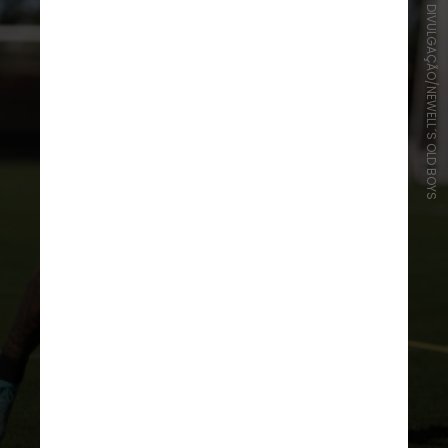
DIVULGAÇÃO/NEWELL´S OLD BOYS
Segundo a imprensa paraguaia, o
Vozão vai assumir uma dívida que o
Newell’s tinha com o atleta – por
isso, a rescisão foi feita sem