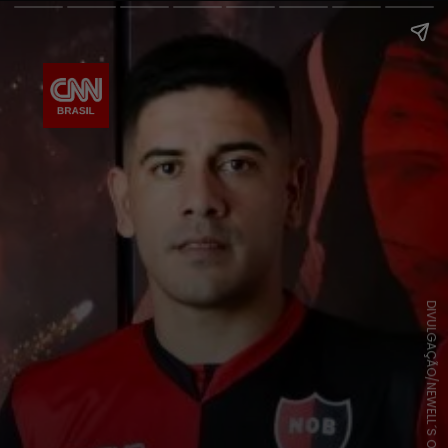
DIVULGAÇÃO/NEWELL´S OLD BOYS