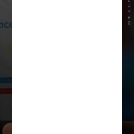
CRÉDITO/GALÁCTIOS ONLINE
Recalde é o terceiro meia que chega
ao Ceará para a próxima
temporada. Já foram anunciados o
argentino Lucas Mugni, ex-Bahia, e
Lourenço, ex-Vila Nova