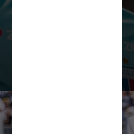
Além de Mugni e Lourenço, o Ceará
já anunciou as contratações de
Fernando Miguel (goleiro), Raí
Ramos (lateral-direito) e Aylon
(atacante)