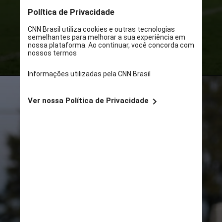
Ele rescindiu contrato com o
Newell’s Old Boys, da Argentina, e
assinou com o Vozão até o fim de
2025