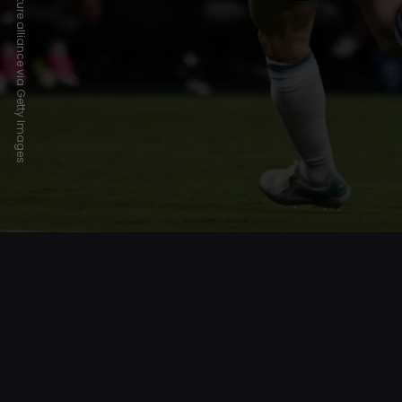
Photo by Tom Weller/picture alliance via Getty Images