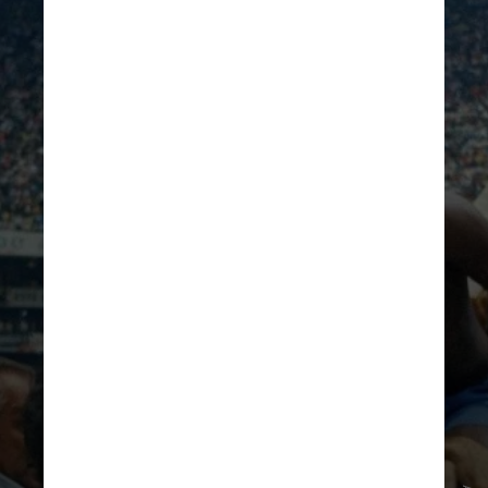
12 gols
Pelé
(Brasil)