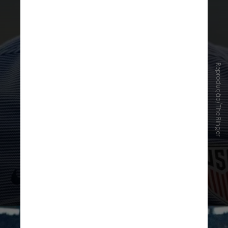
Sándor Kocsis (Hungria);
Jürgen
Klinsmann
(Alemanha)
Reprodução/The Ringer