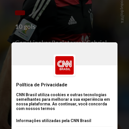
Reprodução/FIFA
10 gols
Gary Lineker (Inglaterra); Gabriel
Batistuta (Argentina); Teófilo
Cubillas (Peru) – 10 gols;
Thomas
Müller
(Alemanha)