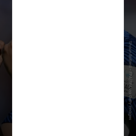
14 gols
Shaun Botterill - FIFA/FIFA via Getty Images
Gerd Müller (Alemanha Ocidental) e
Kylian Mbappé
(França)