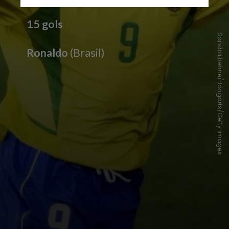
15 gols
Sandra Behne/Bongarts/Getty Images
Ronaldo
(Brasil)