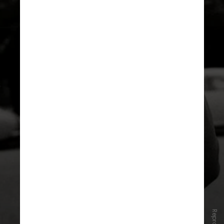
13 gols
Just Fontaine
(França)