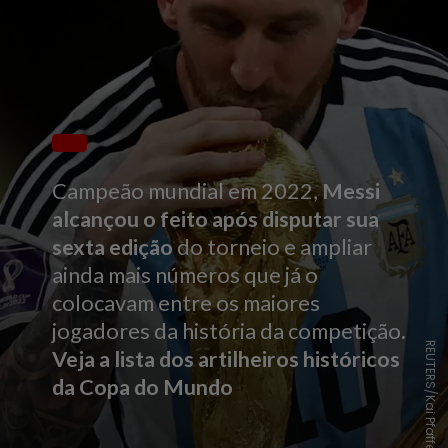
Campeão mundial em 2022,
Messi
alcançou o feito após disputar sua
sexta edição
do torneio e ampliar
ainda mais números que já o
colo
cavam entre os maiores
jogadores da história da competição
.
REUTERS/Kai Pfaffenbach
Veja a lista dos artilheiros históricos
da Copa do Mundo