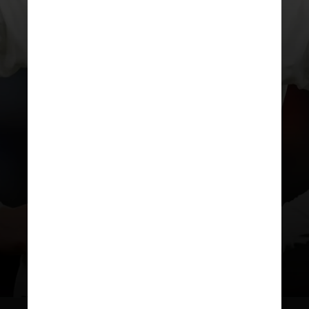
REPRODUÇÃO
As três primeiras posições
foram ocupadas por Haaland,
do Manchester City, Bellingham,
do Real Madrid, e Kane, do Bayern
de Munique