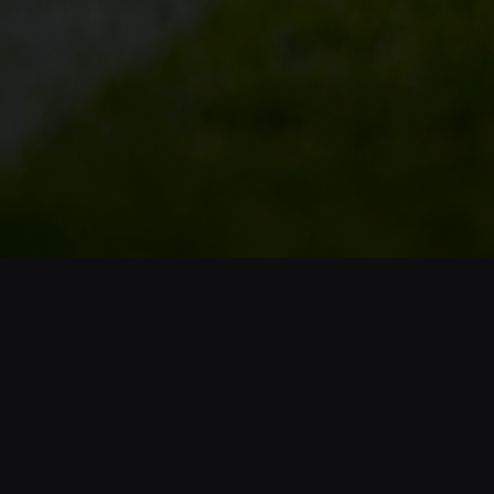
Opening
https://www.cnnbrasil.com.br/esportes/com-nove-brasileiros-revista-inglesa-elege-100-melhores-jogadores-do-ano/