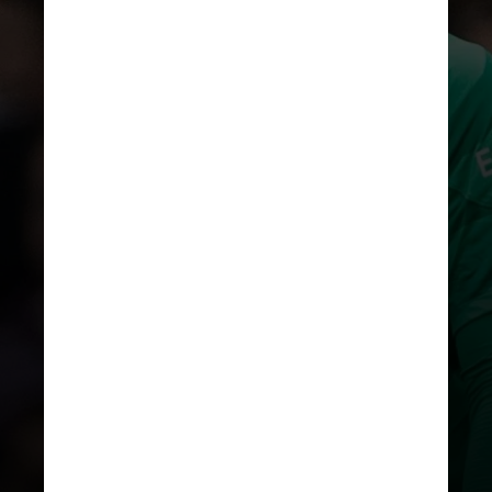
Alisson, Bruno Guimarães,
Ederson, Gabriel Martinelli,
Rodrygo, Marquinhos , Douglas Luiz
e Lucas Paquetá são outros eleitos