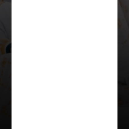
REPRODUÇÃO
Vinicius Jr é o primeiro brasileiro
a aparecer na lista. O camisa 7 do
Real Madrid ocupa a décima posição