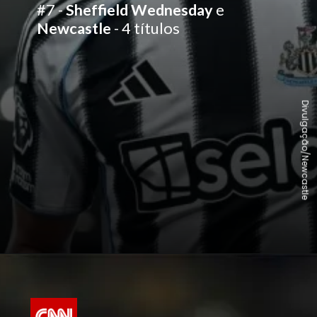
#7 -
Sheffield Wednesday
e
Newcastle
- 4 títulos
Divulgação/Newcastle