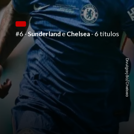
#6 -
Sunderland
e
Chelsea
- 6 títulos
Divulgação/Chelsea