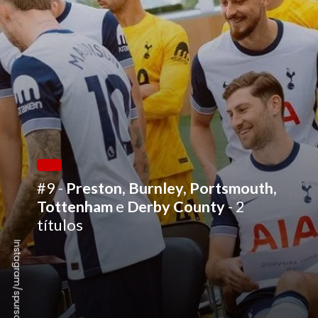
#9 -
Preston, Burnley, Portsmouth,
Tottenham
e
Derby County
- 2
títulos
Instagram/spursofficial