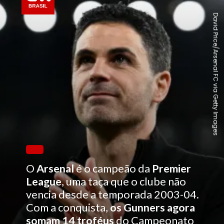
David Price/Arsenal FC via Getty Images
O
Arsenal
é o campeão da
Premier
League
, uma taça que o clube não
vencia desde a temporada 2003-04.
Com a conquista,
os Gunners agora
somam 14 troféus
do Campeonato