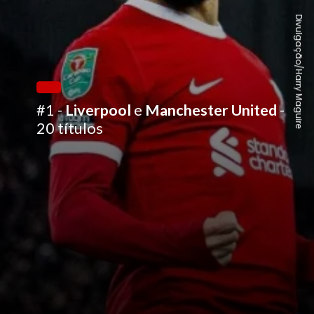
Divulgação/Harry Maguire
#1 -
Liverpool
e
Manchester United
-
20 títulos