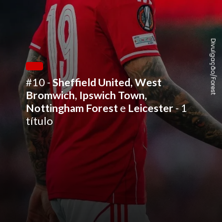
Divulgação/Forest
#10 -
Sheffield United, West
Bromwich, Ipswich Town,
Nottingham Forest
e
Leicester
- 1
título