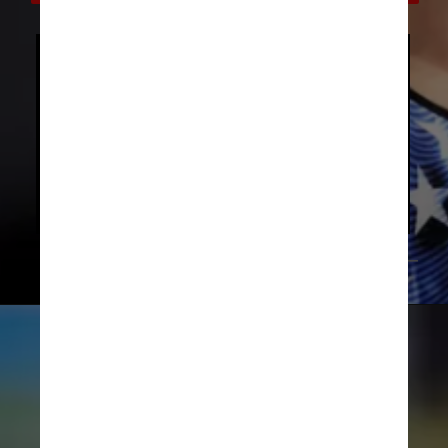
Construído para os jogos, o Centro 
Aquático de Tóquio fica dentro do 
Parque à Beira-Mar Tatsumi-no-
mori, um espaço verde popular onde 
os moradores podem jogar 
minigolfe ou  desfrutar das 
mudanças das folhas de outono
Matthias Schrader/AP
04