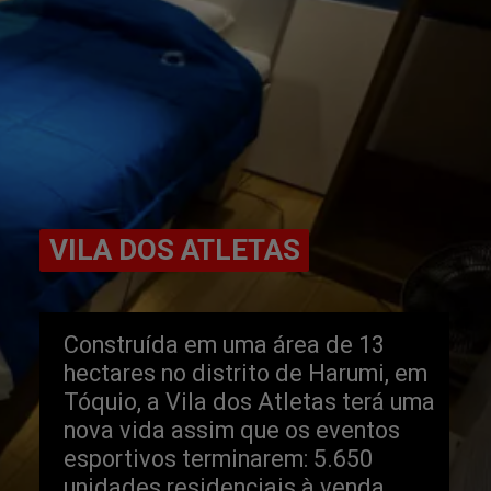
VILA DOS ATLETAS
VILA DOS ATLETAS
Construída em uma área de 13 
hectares no distrito de Harumi, em 
Tóquio, a Vila dos Atletas terá uma 
nova vida assim que os eventos 
esportivos terminarem: 5.650 
unidades residenciais à venda