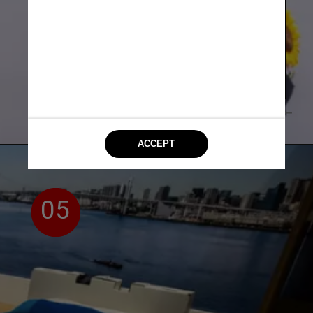
ilhas artificiais na Baía de 
Tóquio. Continuará a receber 
competições internacionais de 
remo e canoa e será aberta ao 
público como área de lazer
Miriam Jeske/COB
05