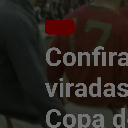
Confir
viradas
Copa 