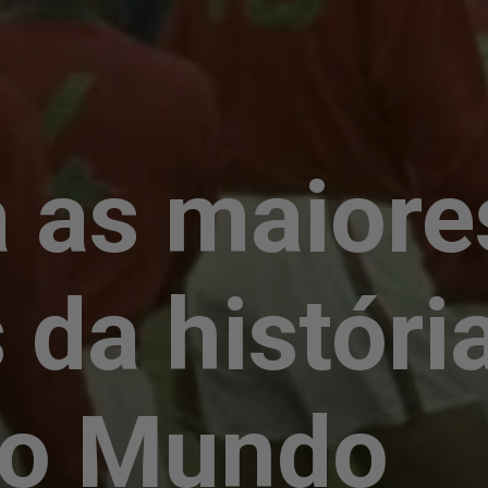
a as maiore
 da históri
do Mundo