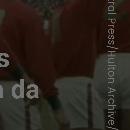
Central Press/Hulton Archive/Getty Image
s
a da