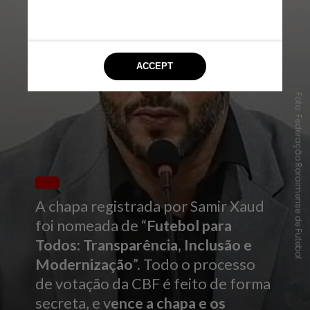
Foto: Federação Roraimense de Futebol
A chapa registrada por Samir Xaud
foi nomeada de “
Futebol para
Todos: Transparência, Inclusão e
Modernização
”. Todo o processo
de votação da CBF é feito de forma
secreta, e v
ence a chapa e os