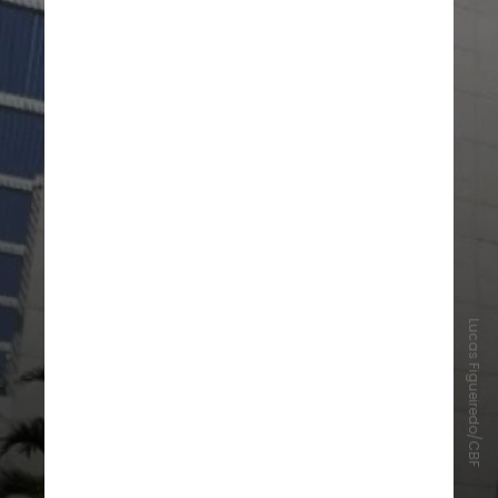
Lucas Figueiredo/CBF
Além da escolha do novo
presidente da CBF, serão eleitos