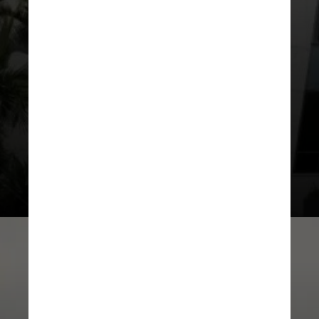
também oito vice-presidentes, três
membros efetivos e três membros
suplentes do Conselho Fiscal a
entidade.
O período de mandato do
quadriênio
é de 2025 a 2029