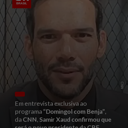
CNN
Em entrevista exclusiva ao
programa
“Domingol com Benja”
,
da
CNN
,
Samir Xaud confirmou que
será o novo presidente da CBF