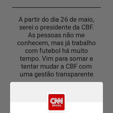
A partir do dia 26 de maio,
serei o presidente da CBF.
As pessoas não me
conhecem, mas já trabalho
com futebol há muito
tempo. Vim para somar e
tentar mudar a CBF com
uma gestão transparente
Samir Xaud, em entrevista ao
Domingol com Benja, da CNN