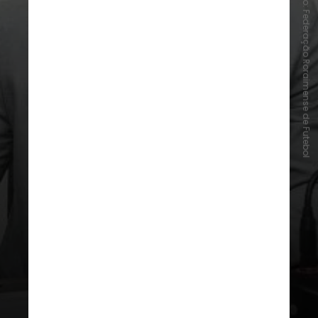
Foto: Federação Roraimense de Futebol
Quem é Samir Xaud?
Eleito presidente da Federação
Roraimense de Futebol,
Samir Xaud
assumiria o cargo de seu pai, que
completa 40 anos à frente da FRF
em 2026, a partir de 2027
. Foi
nessa eleição que Samir começou
oficialmente