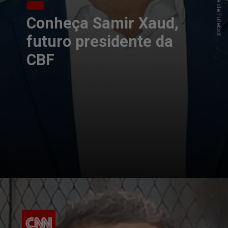
Conheça Samir Xaud,
futuro presidente da
CBF