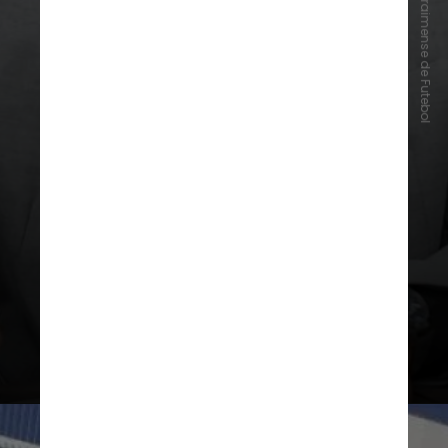
Foto: Federação Roraimense de Futebol
Samir Xaud tem 41 anos,
é médico
com especialização em infectologia
e medicina esportiva e atua como
empresário no esporte
, com um
centro de treinamento voltado ao
fitness e bem-estar