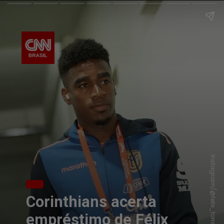
Instagram/@felix_torres_s_c
Corinthians acerta
empréstimo de Félix