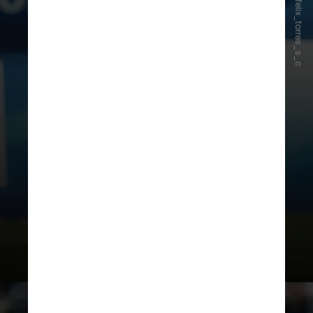
Instagram/@felix_torres_s_c
Sem espaço no Corinthians, Félix
Torres não estava nos planos de
Dorival Jr. para a temporada de
2026