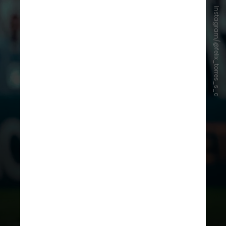
Instagram/@felix_torres_s_c
A negociação será por empréstimo
de uma temporada, com opção de
compra no final do vínculo. O valor
ainda não foi divulgado