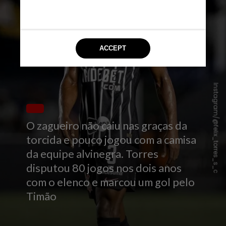
Instagram/@felix_torres_s_c
O zagueiro não caiu nas graças da
torcida e pouco jogou com a camisa
da equipe alvinegra. Torres
disputou 80 jogos nos dois anos
com o elenco e marcou um gol pelo
Timão