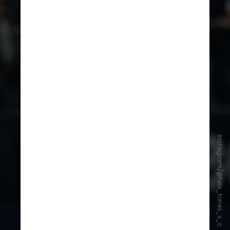
Instagram/@felix_torres_s_c
Félix Torres foi comprado junto ao
Santos Laguna, do México, em
janeiro de 2024