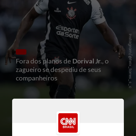
Instagram/@felix_torres_s_c
Fora dos planos de
Dorival Jr.
, o
zagueiro se despediu de seus
companheiros