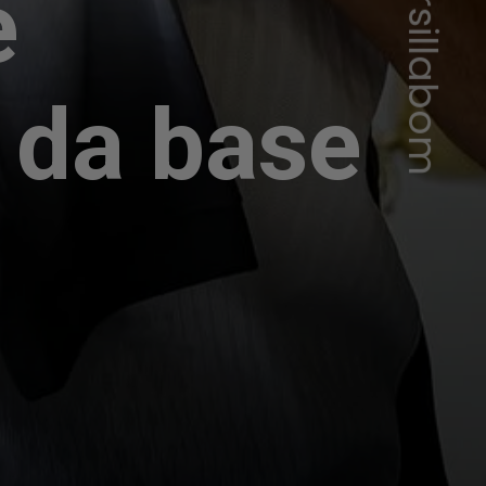
e
 da base