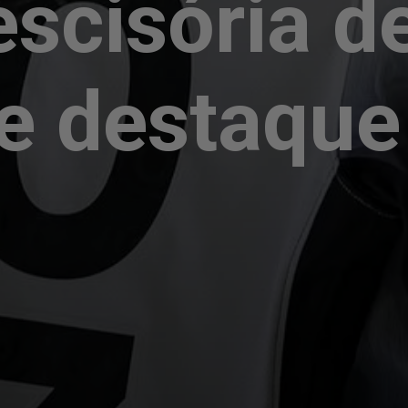
escisória d
e destaque