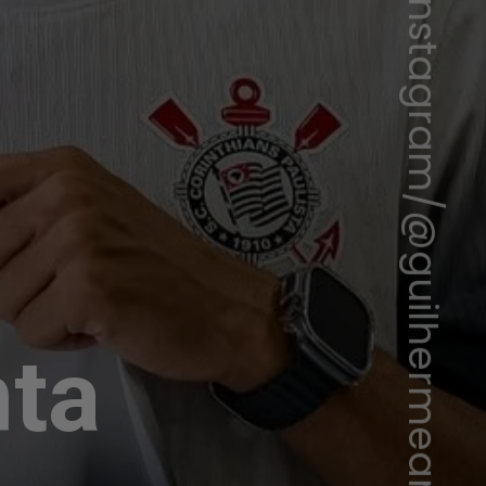
Instagram/@guilhermearsillabom
nta